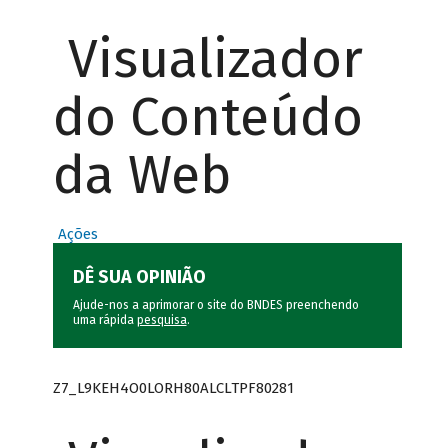
Visualizador
do Conteúdo
da Web
Ações
DÊ SUA OPINIÃO
Ajude-nos a aprimorar o site do BNDES preenchendo
uma rápida
pesquisa
.
Z7_L9KEH4O0LORH80ALCLTPF80281