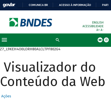
COMUNICA BR
ACESSO À INFORMAÇÃO
PARTI
ENGLISH
ACESSIBILIDADE
A+
A-
Busca
Z7_L9KEH4O0LORH80ALCLTPF802G4
Visualizador do
Conteúdo da Web
Ações