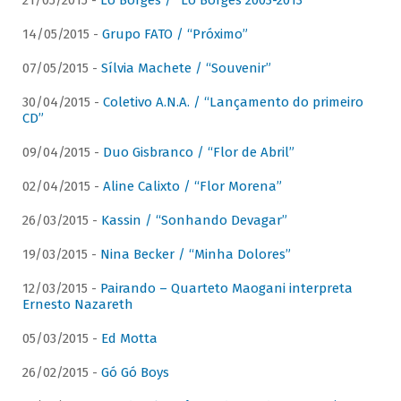
21/05/2015 -
Lô Borges / “Lô Borges 2003-2013”
14/05/2015 -
Grupo FATO / “Próximo”
07/05/2015 -
Sílvia Machete / “Souvenir”
30/04/2015 -
Coletivo A.N.A. / “Lançamento do primeiro
CD”
09/04/2015 -
Duo Gisbranco / “Flor de Abril”
02/04/2015 -
Aline Calixto / “Flor Morena”
26/03/2015 -
Kassin / “Sonhando Devagar”
19/03/2015 -
Nina Becker / “Minha Dolores”
12/03/2015 -
Pairando – Quarteto Maogani interpreta
Ernesto Nazareth
05/03/2015 -
Ed Motta
26/02/2015 -
Gó Gó Boys