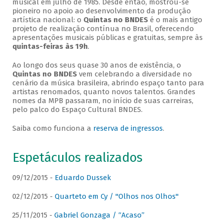
musical em julho de 1985. Desde então, mostrou-se
pioneiro no apoio ao desenvolvimento da produção
artística nacional: o
Quintas no BNDES
é o mais antigo
projeto de realização contínua no Brasil, oferecendo
apresentações musicais públicas e gratuitas, sempre às
quintas-feiras às 19h
.
Ao longo dos seus quase 30 anos de existência, o
Quintas no BNDES
vem celebrando a diversidade no
cenário da música brasileira, abrindo espaço tanto para
artistas renomados, quanto novos talentos. Grandes
nomes da MPB passaram, no início de suas carreiras,
pelo palco do Espaço Cultural BNDES.
Saiba como funciona a
reserva de ingressos
.
Espetáculos realizados
09/12/2015 -
Eduardo Dussek
02/12/2015 -
Quarteto em Cy / "Olhos nos Olhos"
25/11/2015 -
Gabriel Gonzaga / “Acaso”