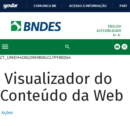
COMUNICA BR
ACESSO À INFORMAÇÃO
PARTI
ENGLISH
ACESSIBILIDADE
A+
A-
Busca
Z7_L9KEH4O0LORH80ALCLTPF802G4
Visualizador do
Conteúdo da Web
Ações