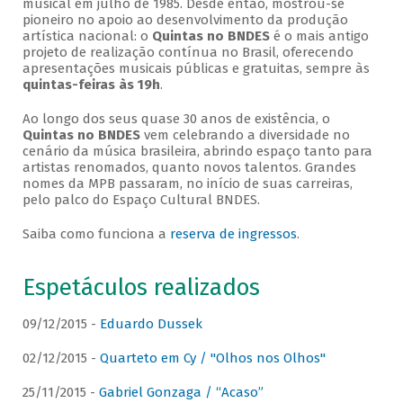
musical em julho de 1985. Desde então, mostrou-se
pioneiro no apoio ao desenvolvimento da produção
artística nacional: o
Quintas no BNDES
é o mais antigo
projeto de realização contínua no Brasil, oferecendo
apresentações musicais públicas e gratuitas, sempre às
quintas-feiras às 19h
.
Ao longo dos seus quase 30 anos de existência, o
Quintas no BNDES
vem celebrando a diversidade no
cenário da música brasileira, abrindo espaço tanto para
artistas renomados, quanto novos talentos. Grandes
nomes da MPB passaram, no início de suas carreiras,
pelo palco do Espaço Cultural BNDES.
Saiba como funciona a
reserva de ingressos
.
Espetáculos realizados
09/12/2015 -
Eduardo Dussek
02/12/2015 -
Quarteto em Cy / "Olhos nos Olhos"
25/11/2015 -
Gabriel Gonzaga / “Acaso”