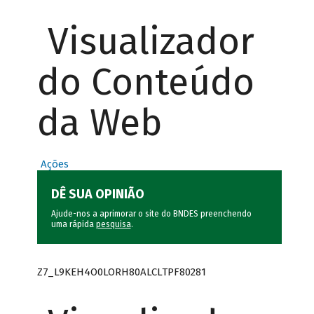
Visualizador
do Conteúdo
da Web
Ações
DÊ SUA OPINIÃO
Ajude-nos a aprimorar o site do BNDES preenchendo
uma rápida
pesquisa
.
Z7_L9KEH4O0LORH80ALCLTPF80281