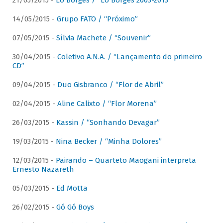
21/05/2015 -
Lô Borges / “Lô Borges 2003-2013”
14/05/2015 -
Grupo FATO / “Próximo”
07/05/2015 -
Sílvia Machete / “Souvenir”
30/04/2015 -
Coletivo A.N.A. / “Lançamento do primeiro
CD”
09/04/2015 -
Duo Gisbranco / “Flor de Abril”
02/04/2015 -
Aline Calixto / “Flor Morena”
26/03/2015 -
Kassin / “Sonhando Devagar”
19/03/2015 -
Nina Becker / “Minha Dolores”
12/03/2015 -
Pairando – Quarteto Maogani interpreta
Ernesto Nazareth
05/03/2015 -
Ed Motta
26/02/2015 -
Gó Gó Boys