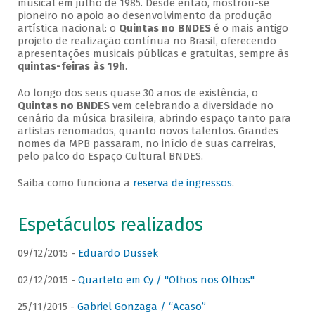
musical em julho de 1985. Desde então, mostrou-se
pioneiro no apoio ao desenvolvimento da produção
artística nacional: o
Quintas no BNDES
é o mais antigo
projeto de realização contínua no Brasil, oferecendo
apresentações musicais públicas e gratuitas, sempre às
quintas-feiras às 19h
.
Ao longo dos seus quase 30 anos de existência, o
Quintas no BNDES
vem celebrando a diversidade no
cenário da música brasileira, abrindo espaço tanto para
artistas renomados, quanto novos talentos. Grandes
nomes da MPB passaram, no início de suas carreiras,
pelo palco do Espaço Cultural BNDES.
Saiba como funciona a
reserva de ingressos
.
Espetáculos realizados
09/12/2015 -
Eduardo Dussek
02/12/2015 -
Quarteto em Cy / "Olhos nos Olhos"
25/11/2015 -
Gabriel Gonzaga / “Acaso”