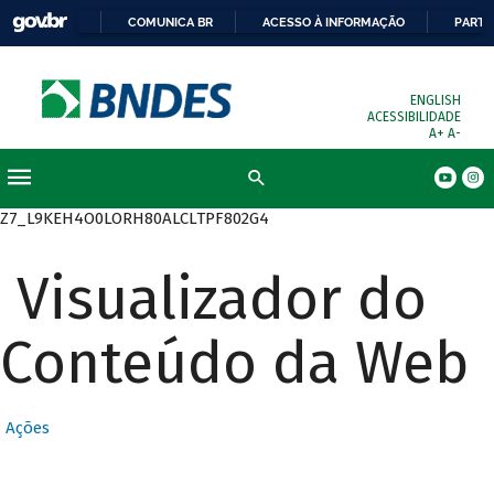
COMUNICA BR
ACESSO À INFORMAÇÃO
PARTI
ENGLISH
ACESSIBILIDADE
A+
A-
Busca
Z7_L9KEH4O0LORH80ALCLTPF802G4
Visualizador do
Conteúdo da Web
Ações