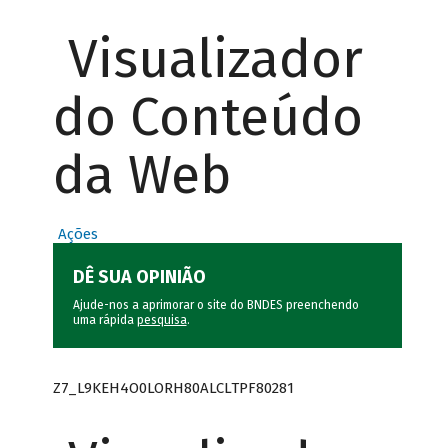
Visualizador
do Conteúdo
da Web
Ações
DÊ SUA OPINIÃO
Ajude-nos a aprimorar o site do BNDES preenchendo
uma rápida
pesquisa
.
Z7_L9KEH4O0LORH80ALCLTPF80281