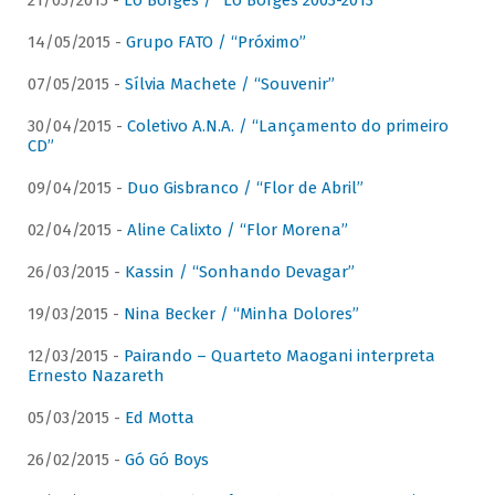
21/05/2015 -
Lô Borges / “Lô Borges 2003-2013”
14/05/2015 -
Grupo FATO / “Próximo”
07/05/2015 -
Sílvia Machete / “Souvenir”
30/04/2015 -
Coletivo A.N.A. / “Lançamento do primeiro
CD”
09/04/2015 -
Duo Gisbranco / “Flor de Abril”
02/04/2015 -
Aline Calixto / “Flor Morena”
26/03/2015 -
Kassin / “Sonhando Devagar”
19/03/2015 -
Nina Becker / “Minha Dolores”
12/03/2015 -
Pairando – Quarteto Maogani interpreta
Ernesto Nazareth
05/03/2015 -
Ed Motta
26/02/2015 -
Gó Gó Boys