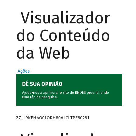
Visualizador
do Conteúdo
da Web
Ações
DÊ SUA OPINIÃO
Ajude-nos a aprimorar o site do BNDES preenchendo
uma rápida
pesquisa
.
Z7_L9KEH4O0LORH80ALCLTPF80281