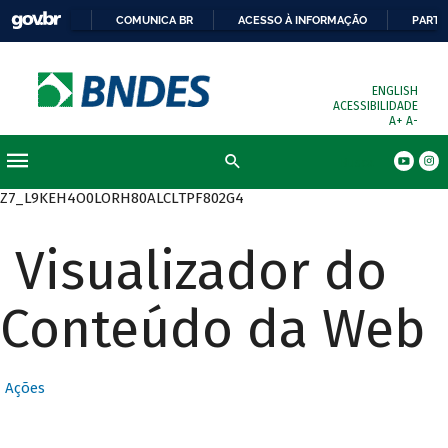
COMUNICA BR
ACESSO À INFORMAÇÃO
PARTI
ENGLISH
ACESSIBILIDADE
A+
A-
Busca
Z7_L9KEH4O0LORH80ALCLTPF802G4
Visualizador do
Conteúdo da Web
Ações