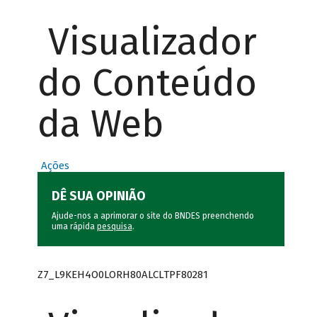
Visualizador
do Conteúdo
da Web
Ações
DÊ SUA OPINIÃO
Ajude-nos a aprimorar o site do BNDES preenchendo
uma rápida
pesquisa
.
Z7_L9KEH4O0LORH80ALCLTPF80281