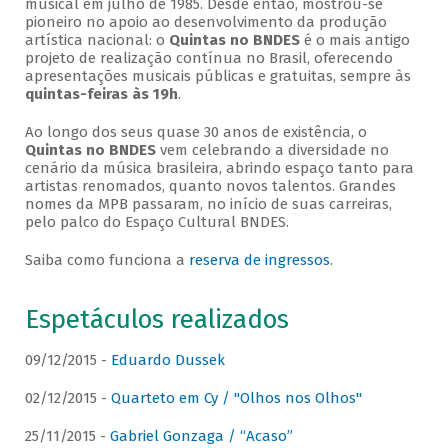
musical em julho de 1985. Desde então, mostrou-se
pioneiro no apoio ao desenvolvimento da produção
artística nacional: o
Quintas no BNDES
é o mais antigo
projeto de realização contínua no Brasil, oferecendo
apresentações musicais públicas e gratuitas, sempre às
quintas-feiras às 19h
.
Ao longo dos seus quase 30 anos de existência, o
Quintas no BNDES
vem celebrando a diversidade no
cenário da música brasileira, abrindo espaço tanto para
artistas renomados, quanto novos talentos. Grandes
nomes da MPB passaram, no início de suas carreiras,
pelo palco do Espaço Cultural BNDES.
Saiba como funciona a
reserva de ingressos
.
Espetáculos realizados
09/12/2015 -
Eduardo Dussek
02/12/2015 -
Quarteto em Cy / "Olhos nos Olhos"
25/11/2015 -
Gabriel Gonzaga / “Acaso”