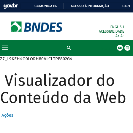
COMUNICA BR
ACESSO À INFORMAÇÃO
PARTI
ENGLISH
ACESSIBILIDADE
A+
A-
Busca
Z7_L9KEH4O0LORH80ALCLTPF802G4
Visualizador do
Conteúdo da Web
Ações