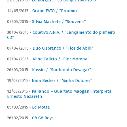
21/05/2015 -
Lô Borges / “Lô Borges 2003-2013”
14/05/2015 -
Grupo FATO / “Próximo”
07/05/2015 -
Sílvia Machete / “Souvenir”
30/04/2015 -
Coletivo A.N.A. / “Lançamento do primeiro
CD”
09/04/2015 -
Duo Gisbranco / “Flor de Abril”
02/04/2015 -
Aline Calixto / “Flor Morena”
26/03/2015 -
Kassin / “Sonhando Devagar”
19/03/2015 -
Nina Becker / “Minha Dolores”
12/03/2015 -
Pairando – Quarteto Maogani interpreta
Ernesto Nazareth
05/03/2015 -
Ed Motta
26/02/2015 -
Gó Gó Boys