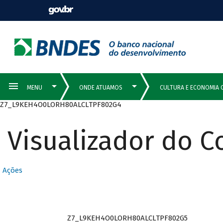
Z7_L9KEH4O0LORH80ALCLTPF802G4
Visualizador do 
Ações
Z7_L9KEH4O0LORH80ALCLTPF802G5