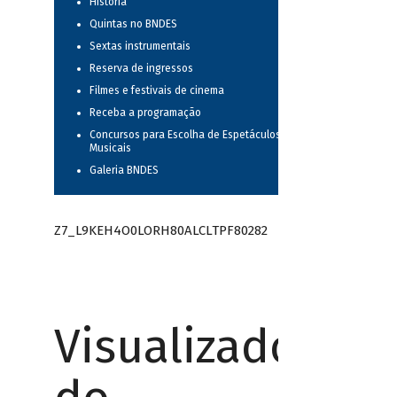
História
Quintas no BNDES
Sextas instrumentais
Reserva de ingressos
Filmes e festivais de cinema
Receba a programação
Concursos para Escolha de Espetáculos
Musicais
Galeria BNDES
Z7_L9KEH4O0LORH80ALCLTPF80282
Visualizador