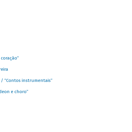
 coração”
eira
a / “Contos instrumentais”
rdeon e choro”