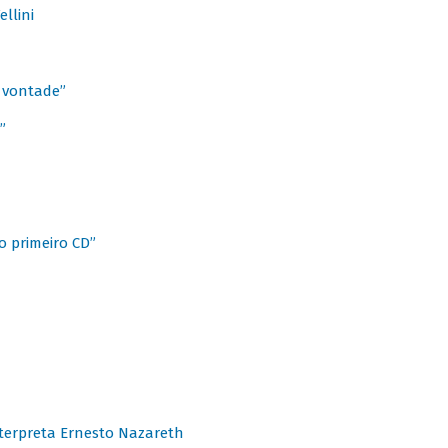
llini
à vontade”
”
o primeiro CD”
terpreta Ernesto Nazareth