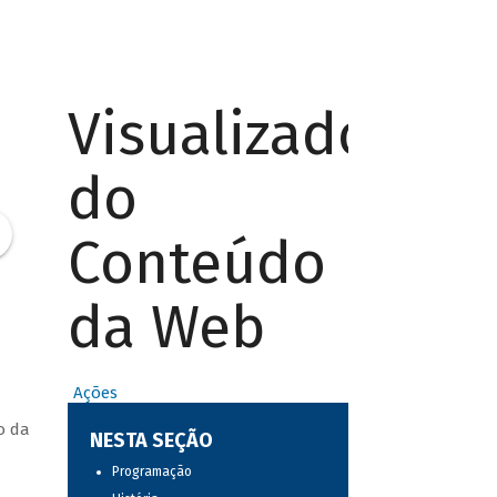
Visualizador
do
Conteúdo
da Web
Ações
o da
NESTA SEÇÃO
Programação