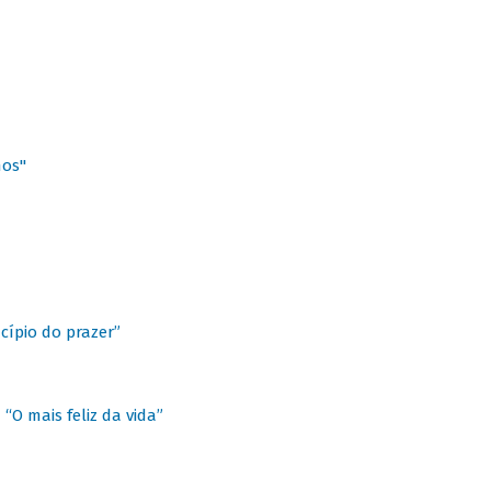
hos"
cípio do prazer”
“O mais feliz da vida”