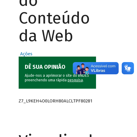
do
Conteúdo
da Web
Ações
DÊ SUA OPINIÃO
Ajude-nos a aprimorar o site do BNDES
preenchendo uma rápida
pesquisa
.
Z7_L9KEH4O0LORH80ALCLTPF80281