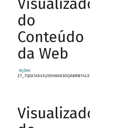
Visualizador
do
Conteúdo
da Web
Ações
Z7_7QGCHA41LODH60A3OQA8RN14L5
Visualizador