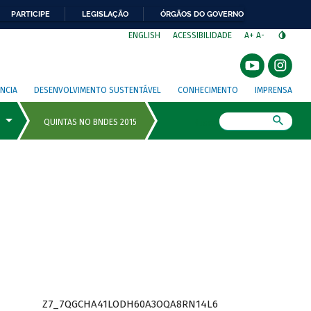
PARTICIPE
LEGISLAÇÃO
ÓRGÃOS DO GOVERNO
⁣
ENGLISH
ACESSIBILIDADE
A+
A-
NCIA
DESENVOLVIMENTO SUSTENTÁVEL
CONHECIMENTO
IMPRENSA
Busca
Z7_7QGCHA41LODH60A3OQA8RN14L6