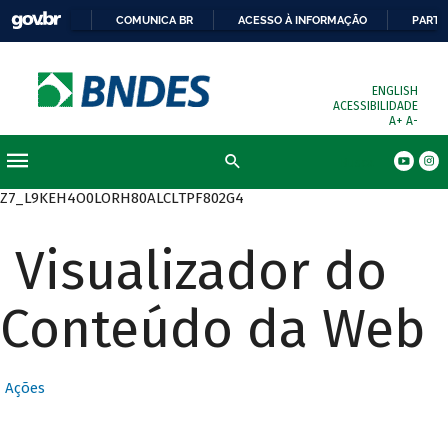
COMUNICA BR
ACESSO À INFORMAÇÃO
PARTI
ENGLISH
ACESSIBILIDADE
A+
A-
Busca
Z7_L9KEH4O0LORH80ALCLTPF802G4
Visualizador do
Conteúdo da Web
Ações