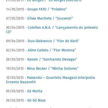
21/05/2015 -
Lô Borges / “Lô Borges 2003-2013”
14/05/2015 -
Grupo FATO / “Próximo”
07/05/2015 -
Sílvia Machete / “Souvenir”
30/04/2015 -
Coletivo A.N.A. / “Lançamento do primeiro
CD”
09/04/2015 -
Duo Gisbranco / “Flor de Abril”
02/04/2015 -
Aline Calixto / “Flor Morena”
26/03/2015 -
Kassin / “Sonhando Devagar”
19/03/2015 -
Nina Becker / “Minha Dolores”
12/03/2015 -
Pairando – Quarteto Maogani interpreta
Ernesto Nazareth
05/03/2015 -
Ed Motta
26/02/2015 -
Gó Gó Boys