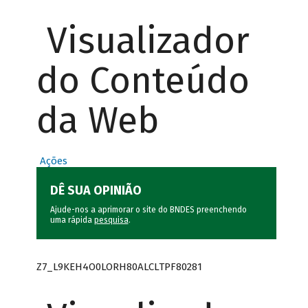
Visualizador
do Conteúdo
da Web
Ações
DÊ SUA OPINIÃO
Ajude-nos a aprimorar o site do BNDES preenchendo
uma rápida
pesquisa
.
Z7_L9KEH4O0LORH80ALCLTPF80281