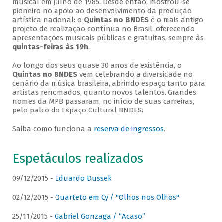
musical em julho de 1985. Desde então, mostrou-se
pioneiro no apoio ao desenvolvimento da produção
artística nacional: o
Quintas no BNDES
é o mais antigo
projeto de realização contínua no Brasil, oferecendo
apresentações musicais públicas e gratuitas, sempre às
quintas-feiras às 19h
.
Ao longo dos seus quase 30 anos de existência, o
Quintas no BNDES
vem celebrando a diversidade no
cenário da música brasileira, abrindo espaço tanto para
artistas renomados, quanto novos talentos. Grandes
nomes da MPB passaram, no início de suas carreiras,
pelo palco do Espaço Cultural BNDES.
Saiba como funciona a
reserva de ingressos
.
Espetáculos realizados
09/12/2015 -
Eduardo Dussek
02/12/2015 -
Quarteto em Cy / "Olhos nos Olhos"
25/11/2015 -
Gabriel Gonzaga / “Acaso”