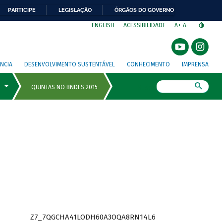
PARTICIPE
LEGISLAÇÃO
ÓRGÃOS DO GOVERNO
⁣
ENGLISH
ACESSIBILIDADE
A+
A-
NCIA
DESENVOLVIMENTO SUSTENTÁVEL
CONHECIMENTO
IMPRENSA
Busca
Z7_7QGCHA41LODH60A3OQA8RN14L6