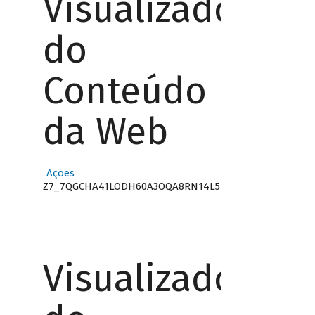
Visualizador
do
Conteúdo
da Web
Ações
Z7_7QGCHA41LODH60A3OQA8RN14L5
Visualizador