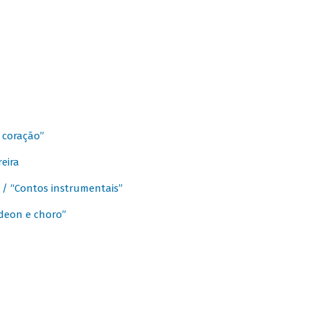
 coração”
eira
a / “Contos instrumentais”
rdeon e choro”