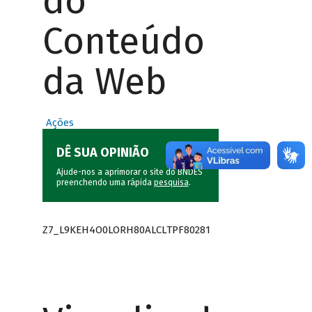
do
Conteúdo
da Web
Ações
DÊ SUA OPINIÃO
Ajude-nos a aprimorar o site do BNDES
preenchendo uma rápida
pesquisa
.
Z7_L9KEH4O0LORH80ALCLTPF80281