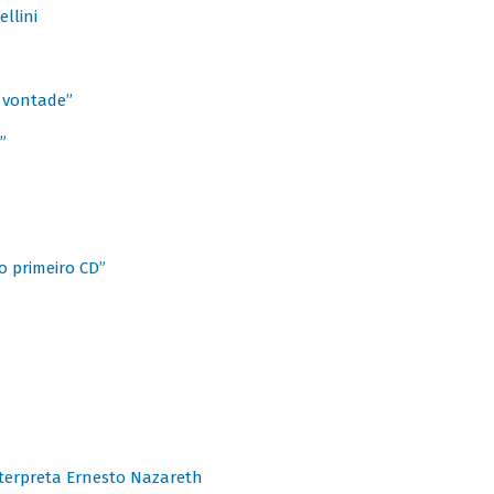
llini
à vontade”
”
o primeiro CD”
terpreta Ernesto Nazareth