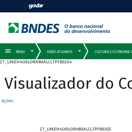
Z7_L9KEH4O0LORH80ALCLTPF802G4
Visualizador do 
Ações
Z7_L9KEH4O0LORH80ALCLTPF802G5