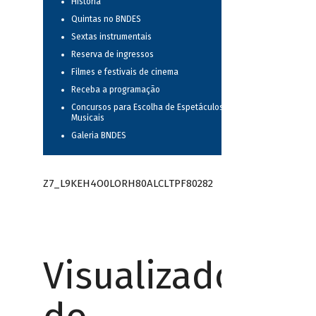
História
Quintas no BNDES
Sextas instrumentais
Reserva de ingressos
Filmes e festivais de cinema
Receba a programação
Concursos para Escolha de Espetáculos
Musicais
Galeria BNDES
Z7_L9KEH4O0LORH80ALCLTPF80282
Visualizador