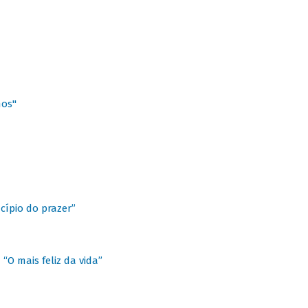
hos"
cípio do prazer”
“O mais feliz da vida”