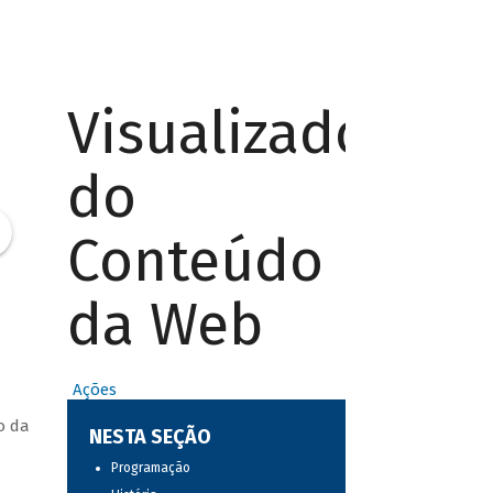
Visualizador
do
Conteúdo
da Web
Ações
o da
NESTA SEÇÃO
Programação