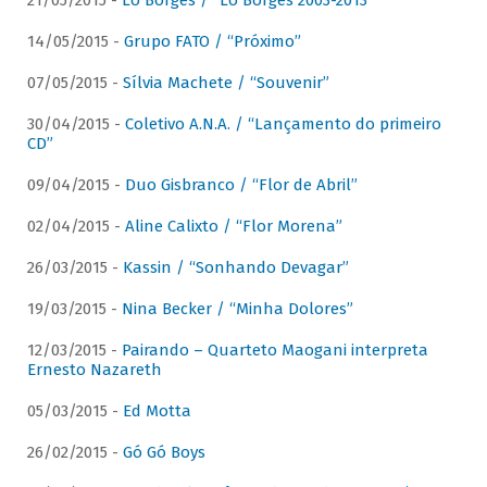
21/05/2015 -
Lô Borges / “Lô Borges 2003-2013”
14/05/2015 -
Grupo FATO / “Próximo”
07/05/2015 -
Sílvia Machete / “Souvenir”
30/04/2015 -
Coletivo A.N.A. / “Lançamento do primeiro
CD”
09/04/2015 -
Duo Gisbranco / “Flor de Abril”
02/04/2015 -
Aline Calixto / “Flor Morena”
26/03/2015 -
Kassin / “Sonhando Devagar”
19/03/2015 -
Nina Becker / “Minha Dolores”
12/03/2015 -
Pairando – Quarteto Maogani interpreta
Ernesto Nazareth
05/03/2015 -
Ed Motta
26/02/2015 -
Gó Gó Boys