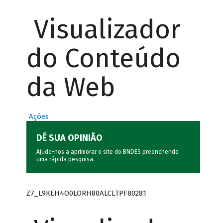
Visualizador
do Conteúdo
da Web
Ações
DÊ SUA OPINIÃO
Ajude-nos a aprimorar o site do BNDES preenchendo
uma rápida
pesquisa
.
Z7_L9KEH4O0LORH80ALCLTPF80281