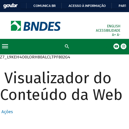
COMUNICA BR
ACESSO À INFORMAÇÃO
PARTI
ENGLISH
ACESSIBILIDADE
A+
A-
Busca
Z7_L9KEH4O0LORH80ALCLTPF802G4
Visualizador do
Conteúdo da Web
Ações