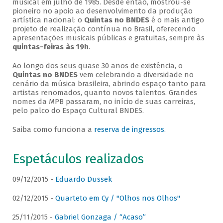
musical em julho de 1985. Desde então, mostrou-se
pioneiro no apoio ao desenvolvimento da produção
artística nacional: o
Quintas no BNDES
é o mais antigo
projeto de realização contínua no Brasil, oferecendo
apresentações musicais públicas e gratuitas, sempre às
quintas-feiras às 19h
.
Ao longo dos seus quase 30 anos de existência, o
Quintas no BNDES
vem celebrando a diversidade no
cenário da música brasileira, abrindo espaço tanto para
artistas renomados, quanto novos talentos. Grandes
nomes da MPB passaram, no início de suas carreiras,
pelo palco do Espaço Cultural BNDES.
Saiba como funciona a
reserva de ingressos
.
Espetáculos realizados
09/12/2015 -
Eduardo Dussek
02/12/2015 -
Quarteto em Cy / "Olhos nos Olhos"
25/11/2015 -
Gabriel Gonzaga / “Acaso”