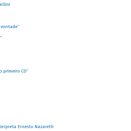
llini
à vontade”
”
o primeiro CD”
terpreta Ernesto Nazareth