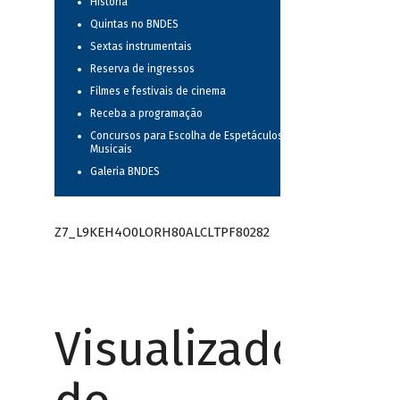
História
Quintas no BNDES
Sextas instrumentais
Reserva de ingressos
Filmes e festivais de cinema
Receba a programação
Concursos para Escolha de Espetáculos
Musicais
Galeria BNDES
Z7_L9KEH4O0LORH80ALCLTPF80282
Visualizador