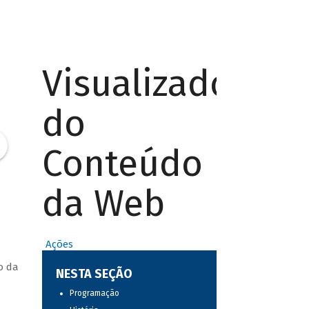
Visualizador
do
Conteúdo
da Web
Ações
o da
NESTA SEÇÃO
Programação