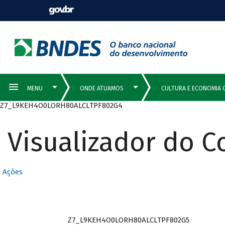
Z7_L9KEH4O0LORH80ALCLTPF802G4
Visualizador do 
Ações
Z7_L9KEH4O0LORH80ALCLTPF802G5