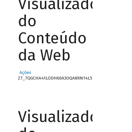
Visualizador
do
Conteúdo
da Web
Ações
Z7_7QGCHA41LODH60A3OQA8RN14L5
Visualizador