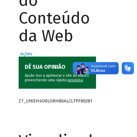
do
Conteúdo
da Web
Ações
DÊ SUA OPINIÃO
Ajude-nos a aprimorar o site do BNDES
preenchendo uma rápida
pesquisa
.
Z7_L9KEH4O0LORH80ALCLTPF80281