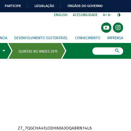
PARTICIPE
LEGISLAÇÃO
ÓRGÃOS DO GOVERNO
⁣
ENGLISH
ACESSIBILIDADE
A+
A-
NCIA
DESENVOLVIMENTO SUSTENTÁVEL
CONHECIMENTO
IMPRENSA
Busca
Z7_7QGCHA41LODH60A3OQA8RN14L6