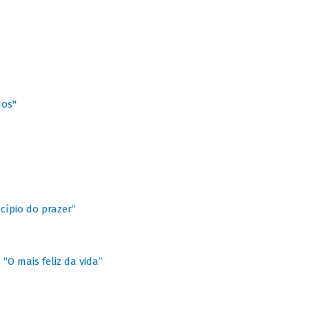
hos"
cípio do prazer”
“O mais feliz da vida”