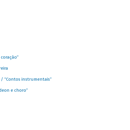
 coração”
eira
a / “Contos instrumentais”
rdeon e choro”