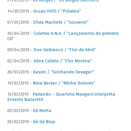
21/05/2015 -
Lô Borges / “Lô Borges 2003-2013”
14/05/2015 -
Grupo FATO / “Próximo”
07/05/2015 -
Sílvia Machete / “Souvenir”
30/04/2015 -
Coletivo A.N.A. / “Lançamento do primeiro
CD”
09/04/2015 -
Duo Gisbranco / “Flor de Abril”
02/04/2015 -
Aline Calixto / “Flor Morena”
26/03/2015 -
Kassin / “Sonhando Devagar”
19/03/2015 -
Nina Becker / “Minha Dolores”
12/03/2015 -
Pairando – Quarteto Maogani interpreta
Ernesto Nazareth
05/03/2015 -
Ed Motta
26/02/2015 -
Gó Gó Boys