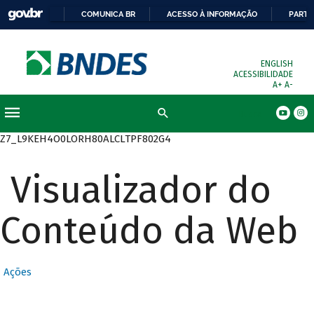
COMUNICA BR
ACESSO À INFORMAÇÃO
PARTI
ENGLISH
ACESSIBILIDADE
A+
A-
Busca
Z7_L9KEH4O0LORH80ALCLTPF802G4
Visualizador do
Conteúdo da Web
Ações