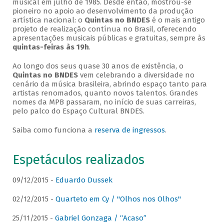
musical em julho de 1985. Desde então, mostrou-se
pioneiro no apoio ao desenvolvimento da produção
artística nacional: o
Quintas no BNDES
é o mais antigo
projeto de realização contínua no Brasil, oferecendo
apresentações musicais públicas e gratuitas, sempre às
quintas-feiras às 19h
.
Ao longo dos seus quase 30 anos de existência, o
Quintas no BNDES
vem celebrando a diversidade no
cenário da música brasileira, abrindo espaço tanto para
artistas renomados, quanto novos talentos. Grandes
nomes da MPB passaram, no início de suas carreiras,
pelo palco do Espaço Cultural BNDES.
Saiba como funciona a
reserva de ingressos
.
Espetáculos realizados
09/12/2015 -
Eduardo Dussek
02/12/2015 -
Quarteto em Cy / "Olhos nos Olhos"
25/11/2015 -
Gabriel Gonzaga / “Acaso”