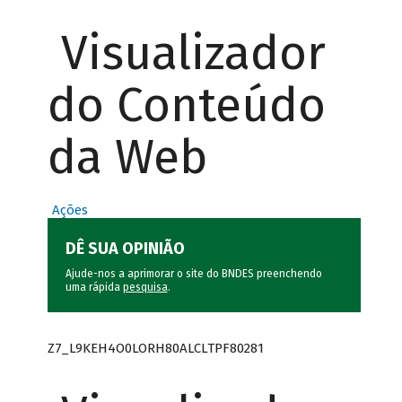
Visualizador
do Conteúdo
da Web
Ações
DÊ SUA OPINIÃO
Ajude-nos a aprimorar o site do BNDES preenchendo
uma rápida
pesquisa
.
Z7_L9KEH4O0LORH80ALCLTPF80281