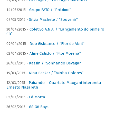
21/05/2015 -
Lô Borges / “Lô Borges 2003-2013”
14/05/2015 -
Grupo FATO / “Próximo”
07/05/2015 -
Sílvia Machete / “Souvenir”
30/04/2015 -
Coletivo A.N.A. / “Lançamento do primeiro
CD”
09/04/2015 -
Duo Gisbranco / “Flor de Abril”
02/04/2015 -
Aline Calixto / “Flor Morena”
26/03/2015 -
Kassin / “Sonhando Devagar”
19/03/2015 -
Nina Becker / “Minha Dolores”
12/03/2015 -
Pairando – Quarteto Maogani interpreta
Ernesto Nazareth
05/03/2015 -
Ed Motta
26/02/2015 -
Gó Gó Boys