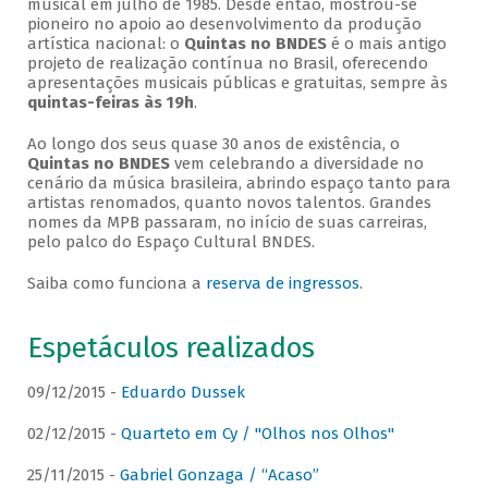
musical em julho de 1985. Desde então, mostrou-se
pioneiro no apoio ao desenvolvimento da produção
artística nacional: o
Quintas no BNDES
é o mais antigo
projeto de realização contínua no Brasil, oferecendo
apresentações musicais públicas e gratuitas, sempre às
quintas-feiras às 19h
.
Ao longo dos seus quase 30 anos de existência, o
Quintas no BNDES
vem celebrando a diversidade no
cenário da música brasileira, abrindo espaço tanto para
artistas renomados, quanto novos talentos. Grandes
nomes da MPB passaram, no início de suas carreiras,
pelo palco do Espaço Cultural BNDES.
Saiba como funciona a
reserva de ingressos
.
Espetáculos realizados
09/12/2015 -
Eduardo Dussek
02/12/2015 -
Quarteto em Cy / "Olhos nos Olhos"
25/11/2015 -
Gabriel Gonzaga / “Acaso”