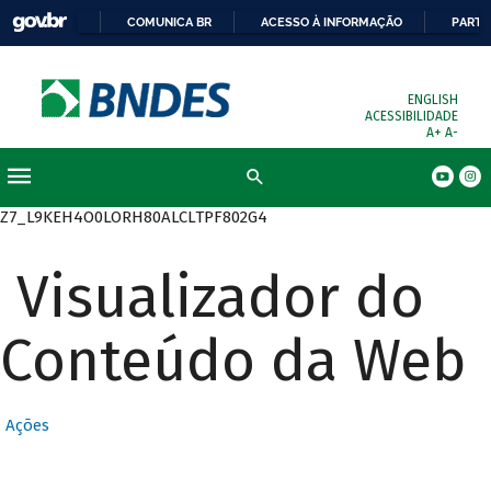
COMUNICA BR
ACESSO À INFORMAÇÃO
PARTI
ENGLISH
ACESSIBILIDADE
A+
A-
Busca
Z7_L9KEH4O0LORH80ALCLTPF802G4
Visualizador do
Conteúdo da Web
Ações