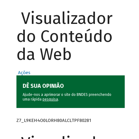
Visualizador
do Conteúdo
da Web
Ações
DÊ SUA OPINIÃO
Ajude-nos a aprimorar o site do BNDES preenchendo
uma rápida
pesquisa
.
Z7_L9KEH4O0LORH80ALCLTPF80281