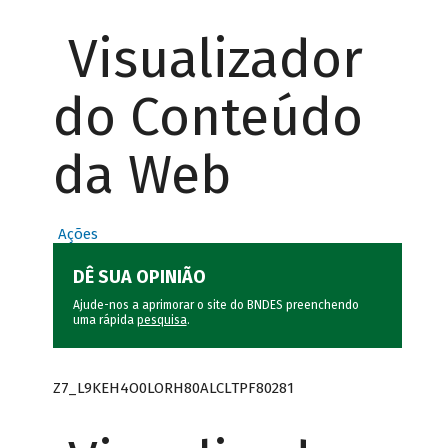
Visualizador
do Conteúdo
da Web
Ações
DÊ SUA OPINIÃO
Ajude-nos a aprimorar o site do BNDES preenchendo
uma rápida
pesquisa
.
Z7_L9KEH4O0LORH80ALCLTPF80281