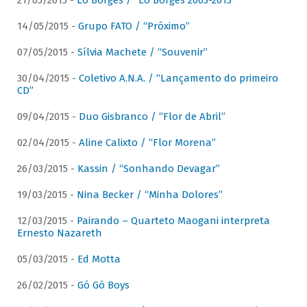
21/05/2015 -
Lô Borges / “Lô Borges 2003-2013”
14/05/2015 -
Grupo FATO / “Próximo”
07/05/2015 -
Sílvia Machete / “Souvenir”
30/04/2015 -
Coletivo A.N.A. / “Lançamento do primeiro
CD”
09/04/2015 -
Duo Gisbranco / “Flor de Abril”
02/04/2015 -
Aline Calixto / “Flor Morena”
26/03/2015 -
Kassin / “Sonhando Devagar”
19/03/2015 -
Nina Becker / “Minha Dolores”
12/03/2015 -
Pairando – Quarteto Maogani interpreta
Ernesto Nazareth
05/03/2015 -
Ed Motta
26/02/2015 -
Gó Gó Boys