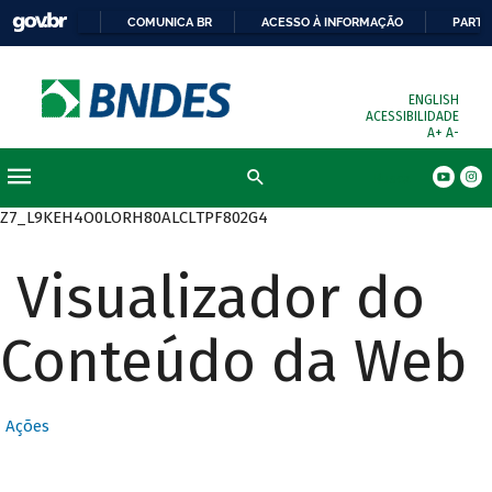
COMUNICA BR
ACESSO À INFORMAÇÃO
PARTI
ENGLISH
ACESSIBILIDADE
A+
A-
Busca
Z7_L9KEH4O0LORH80ALCLTPF802G4
Visualizador do
Conteúdo da Web
Ações