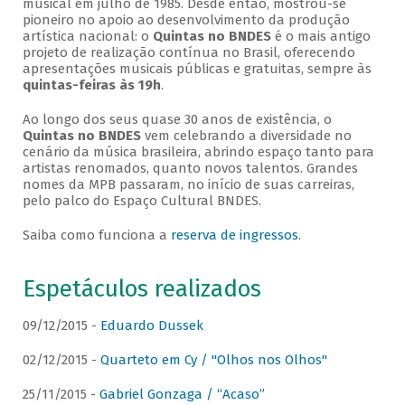
musical em julho de 1985. Desde então, mostrou-se
pioneiro no apoio ao desenvolvimento da produção
artística nacional: o
Quintas no BNDES
é o mais antigo
projeto de realização contínua no Brasil, oferecendo
apresentações musicais públicas e gratuitas, sempre às
quintas-feiras às 19h
.
Ao longo dos seus quase 30 anos de existência, o
Quintas no BNDES
vem celebrando a diversidade no
cenário da música brasileira, abrindo espaço tanto para
artistas renomados, quanto novos talentos. Grandes
nomes da MPB passaram, no início de suas carreiras,
pelo palco do Espaço Cultural BNDES.
Saiba como funciona a
reserva de ingressos
.
Espetáculos realizados
09/12/2015 -
Eduardo Dussek
02/12/2015 -
Quarteto em Cy / "Olhos nos Olhos"
25/11/2015 -
Gabriel Gonzaga / “Acaso”