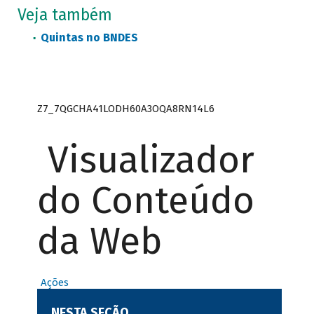
Veja também
Quintas no BNDES
Z7_7QGCHA41LODH60A3OQA8RN14L6
Visualizador
do Conteúdo
da Web
Ações
NESTA SEÇÃO