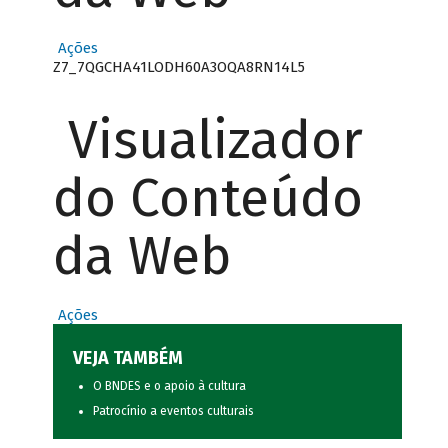
Ações
Z7_7QGCHA41LODH60A3OQA8RN14L5
Visualizador
do Conteúdo
da Web
Ações
VEJA TAMBÉM
O BNDES e o apoio à cultura
Patrocínio a eventos culturais