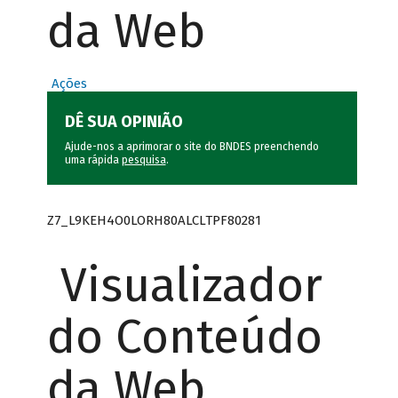
da Web
Ações
DÊ SUA OPINIÃO
Ajude-nos a aprimorar o site do BNDES preenchendo
uma rápida
pesquisa
.
Z7_L9KEH4O0LORH80ALCLTPF80281
Visualizador
do Conteúdo
da Web