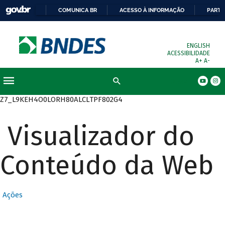
COMUNICA BR
ACESSO À INFORMAÇÃO
PARTI
ENGLISH
ACESSIBILIDADE
A+
A-
Busca
Z7_L9KEH4O0LORH80ALCLTPF802G4
Visualizador do
Conteúdo da Web
Ações