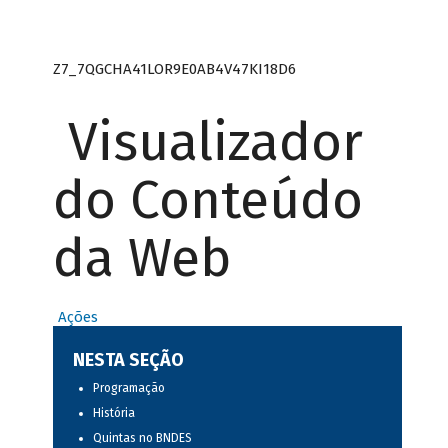
Z7_7QGCHA41LOR9E0AB4V47KI18D6
Visualizador
do Conteúdo
da Web
Ações
NESTA SEÇÃO
Programação
História
Quintas no BNDES