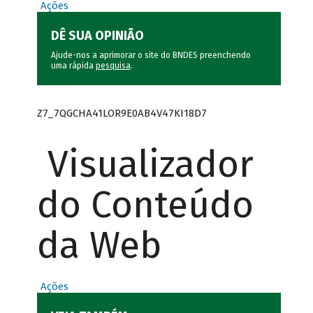
Ações
DÊ SUA OPINIÃO
Ajude-nos a aprimorar o site do BNDES preenchendo
uma rápida
pesquisa
.
Z7_7QGCHA41LOR9E0AB4V47KI18D7
Visualizador
do Conteúdo
da Web
Ações