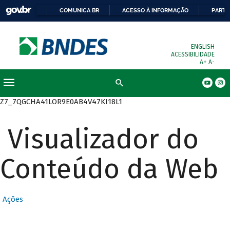
COMUNICA BR
ACESSO À INFORMAÇÃO
PARTI
ENGLISH
ACESSIBILIDADE
A+
A-
Busca
Z7_7QGCHA41LOR9E0AB4V47KI18L1
Visualizador do
Conteúdo da Web
Ações