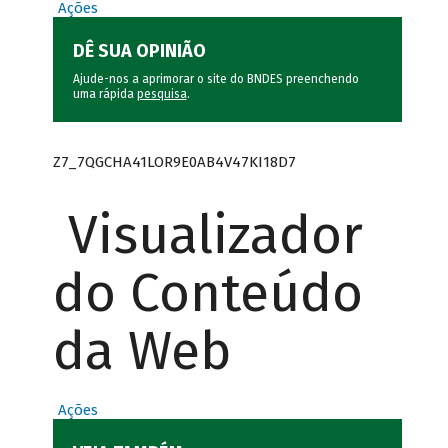
Ações
DÊ SUA OPINIÃO
Ajude-nos a aprimorar o site do BNDES preenchendo
uma rápida
pesquisa
.
Z7_7QGCHA41LOR9E0AB4V47KI18D7
Visualizador
do Conteúdo
da Web
Ações