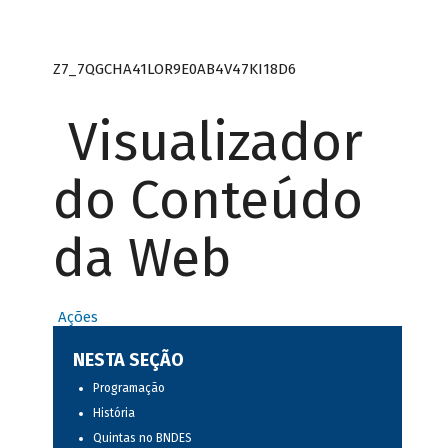
Z7_7QGCHA41LOR9E0AB4V47KI18D6
Visualizador
do Conteúdo
da Web
Ações
NESTA SEÇÃO
Programação
História
Quintas no BNDES