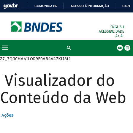
COMUNICA BR
ACESSO À INFORMAÇÃO
PARTI
ENGLISH
ACESSIBILIDADE
A+
A-
Busca
Z7_7QGCHA41LOR9E0AB4V47KI18L1
Visualizador do
Conteúdo da Web
Ações