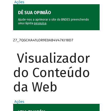
Ações
DÊ SUA OPINIÃO
Ajude-nos a aprimorar o site do BNDES preenchendo
uma rápida
pesquisa
.
Z7_7QGCHA41LOR9E0AB4V47KI18D7
Visualizador
do Conteúdo
da Web
Ações