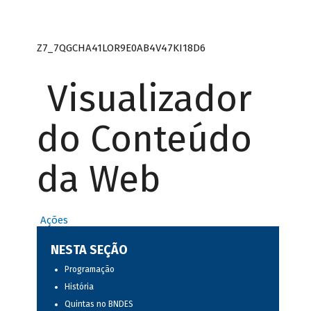
Z7_7QGCHA41LOR9E0AB4V47KI18D6
Visualizador
do Conteúdo
da Web
Ações
NESTA SEÇÃO
Programação
História
Quintas no BNDES