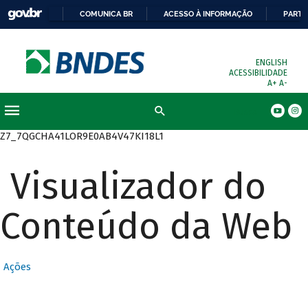
COMUNICA BR
ACESSO À INFORMAÇÃO
PARTI
ENGLISH
ACESSIBILIDADE
A+
A-
Busca
Z7_7QGCHA41LOR9E0AB4V47KI18L1
Visualizador do
Conteúdo da Web
Ações