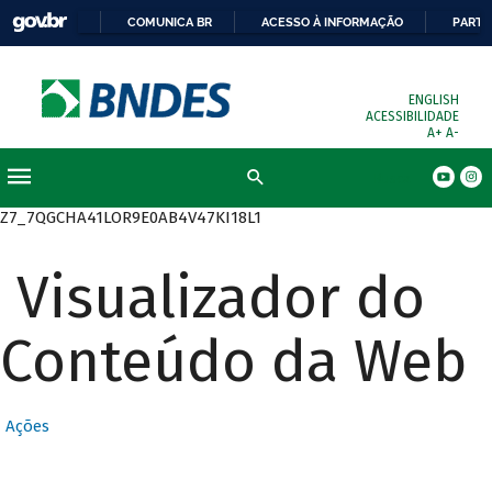
COMUNICA BR
ACESSO À INFORMAÇÃO
PARTI
ENGLISH
ACESSIBILIDADE
A+
A-
Busca
Z7_7QGCHA41LOR9E0AB4V47KI18L1
Visualizador do
Conteúdo da Web
Ações