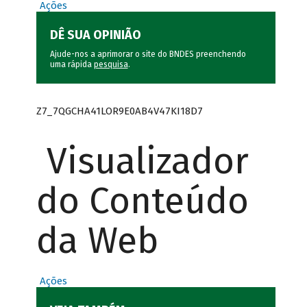
Ações
DÊ SUA OPINIÃO
Ajude-nos a aprimorar o site do BNDES preenchendo
uma rápida
pesquisa
.
Z7_7QGCHA41LOR9E0AB4V47KI18D7
Visualizador
do Conteúdo
da Web
Ações