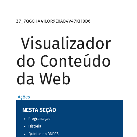
Z7_7QGCHA41LOR9E0AB4V47KI18D6
Visualizador
do Conteúdo
da Web
Ações
NESTA SEÇÃO
Programação
História
Quintas no BNDES