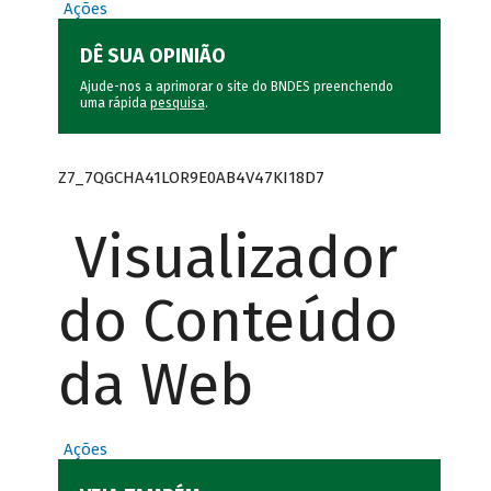
Ações
DÊ SUA OPINIÃO
Ajude-nos a aprimorar o site do BNDES preenchendo
uma rápida
pesquisa
.
Z7_7QGCHA41LOR9E0AB4V47KI18D7
Visualizador
do Conteúdo
da Web
Ações