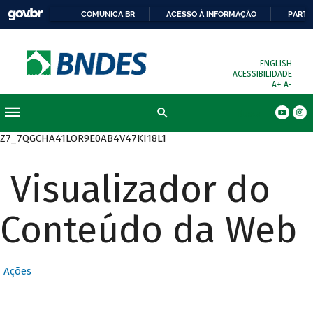
COMUNICA BR
ACESSO À INFORMAÇÃO
PARTI
ENGLISH
ACESSIBILIDADE
A+
A-
Busca
Z7_7QGCHA41LOR9E0AB4V47KI18L1
Visualizador do
Conteúdo da Web
Ações