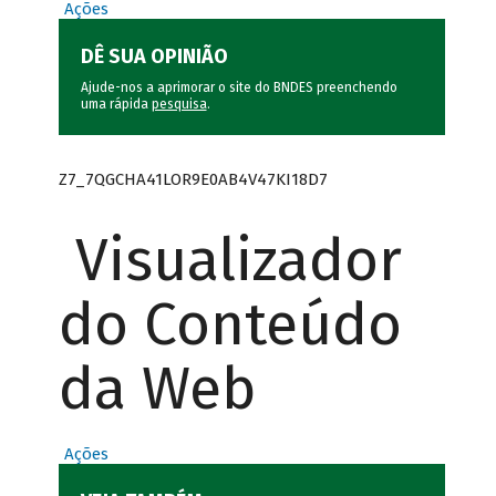
Ações
DÊ SUA OPINIÃO
Ajude-nos a aprimorar o site do BNDES preenchendo
uma rápida
pesquisa
.
Z7_7QGCHA41LOR9E0AB4V47KI18D7
Visualizador
do Conteúdo
da Web
Ações