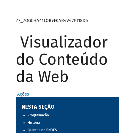
Z7_7QGCHA41LOR9E0AB4V47KI18D6
Visualizador
do Conteúdo
da Web
Ações
NESTA SEÇÃO
Programação
História
Quintas no BNDES