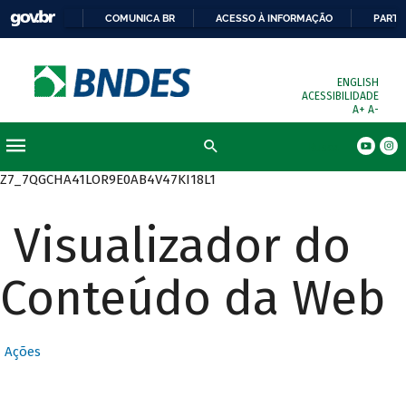
COMUNICA BR
ACESSO À INFORMAÇÃO
PARTI
ENGLISH
ACESSIBILIDADE
A+
A-
Busca
Z7_7QGCHA41LOR9E0AB4V47KI18L1
Visualizador do
Conteúdo da Web
Ações