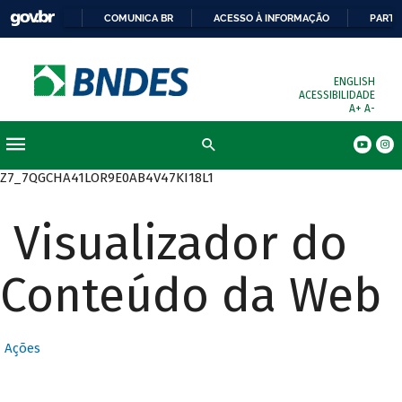
COMUNICA BR
ACESSO À INFORMAÇÃO
PARTI
ENGLISH
ACESSIBILIDADE
A+
A-
Busca
Z7_7QGCHA41LOR9E0AB4V47KI18L1
Visualizador do
Conteúdo da Web
Ações