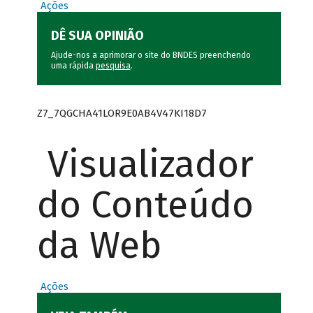
Ações
DÊ SUA OPINIÃO
Ajude-nos a aprimorar o site do BNDES preenchendo
uma rápida
pesquisa
.
Z7_7QGCHA41LOR9E0AB4V47KI18D7
Visualizador
do Conteúdo
da Web
Ações