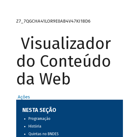
Z7_7QGCHA41LOR9E0AB4V47KI18D6
Visualizador
do Conteúdo
da Web
Ações
NESTA SEÇÃO
Programação
História
Quintas no BNDES