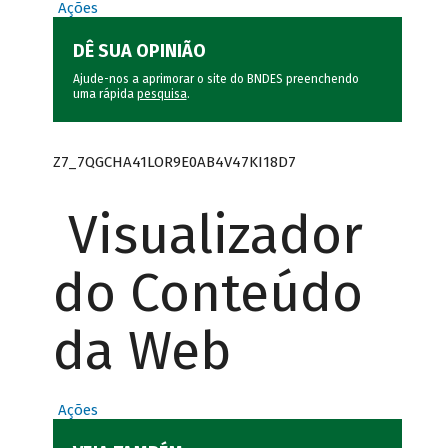
Ações
DÊ SUA OPINIÃO
Ajude-nos a aprimorar o site do BNDES preenchendo
uma rápida
pesquisa
.
Z7_7QGCHA41LOR9E0AB4V47KI18D7
Visualizador
do Conteúdo
da Web
Ações