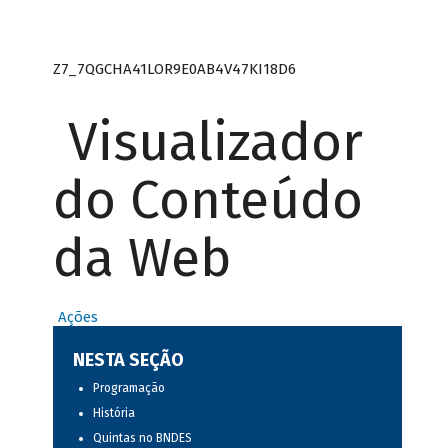
Z7_7QGCHA41LOR9E0AB4V47KI18D6
Visualizador
do Conteúdo
da Web
Ações
NESTA SEÇÃO
Programação
História
Quintas no BNDES