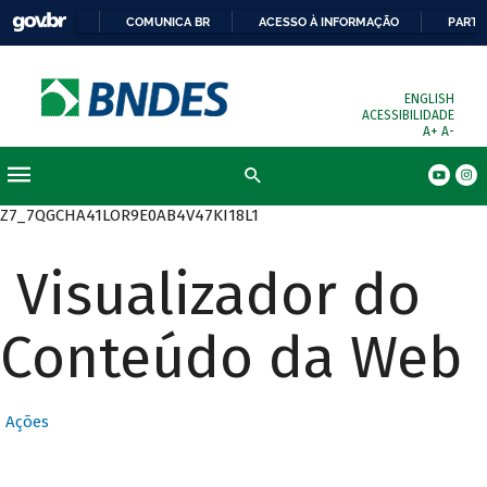
COMUNICA BR
ACESSO À INFORMAÇÃO
PARTI
ENGLISH
ACESSIBILIDADE
A+
A-
Busca
Z7_7QGCHA41LOR9E0AB4V47KI18L1
Visualizador do
Conteúdo da Web
Ações