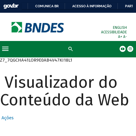
COMUNICA BR
ACESSO À INFORMAÇÃO
PARTI
ENGLISH
ACESSIBILIDADE
A+
A-
Busca
Z7_7QGCHA41LOR9E0AB4V47KI18L1
Visualizador do
Conteúdo da Web
Ações