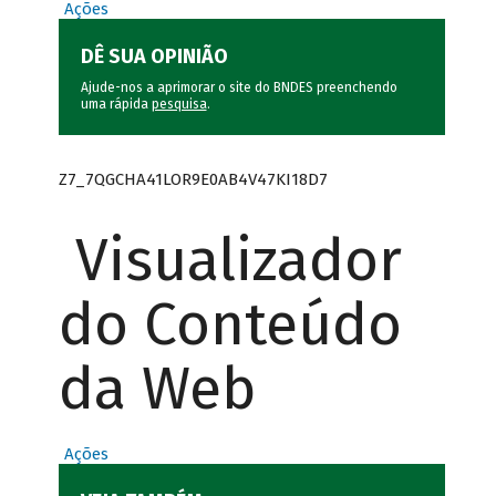
Ações
DÊ SUA OPINIÃO
Ajude-nos a aprimorar o site do BNDES preenchendo
uma rápida
pesquisa
.
Z7_7QGCHA41LOR9E0AB4V47KI18D7
Visualizador
do Conteúdo
da Web
Ações