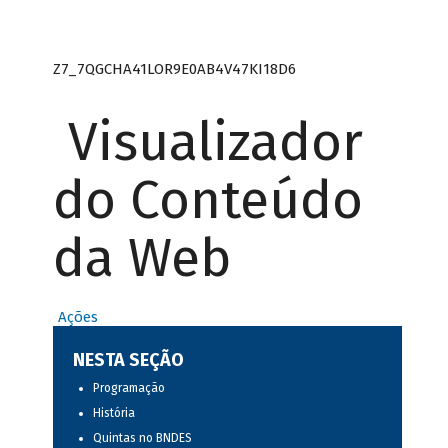
Z7_7QGCHA41LOR9E0AB4V47KI18D6
Visualizador
do Conteúdo
da Web
Ações
NESTA SEÇÃO
Programação
História
Quintas no BNDES