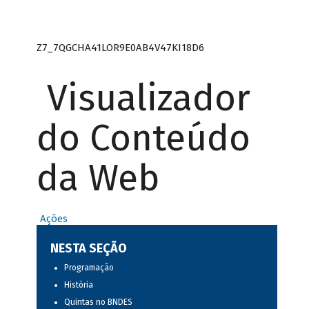
Z7_7QGCHA41LOR9E0AB4V47KI18D6
Visualizador
do Conteúdo
da Web
Ações
NESTA SEÇÃO
Programação
História
Quintas no BNDES