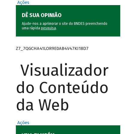
Ações
DÊ SUA OPINIÃO
Ajude-nos a aprimorar o site do BNDES preenchendo
uma rápida
pesquisa
.
Z7_7QGCHA41LOR9E0AB4V47KI18D7
Visualizador
do Conteúdo
da Web
Ações