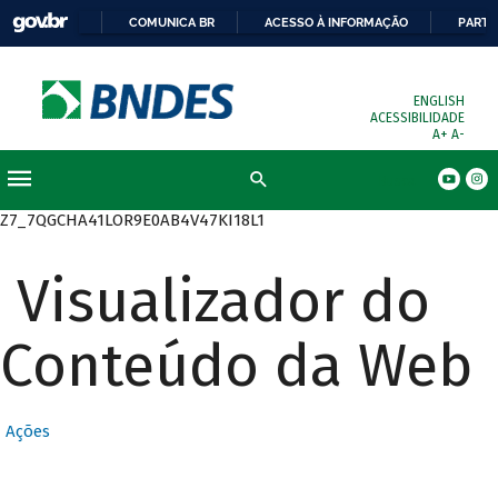
COMUNICA BR
ACESSO À INFORMAÇÃO
PARTI
ENGLISH
ACESSIBILIDADE
A+
A-
Busca
Z7_7QGCHA41LOR9E0AB4V47KI18L1
Visualizador do
Conteúdo da Web
Ações