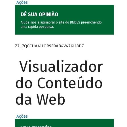
Ações
DÊ SUA OPINIÃO
Ajude-nos a aprimorar o site do BNDES preenchendo
uma rápida
pesquisa
.
Z7_7QGCHA41LOR9E0AB4V47KI18D7
Visualizador
do Conteúdo
da Web
Ações