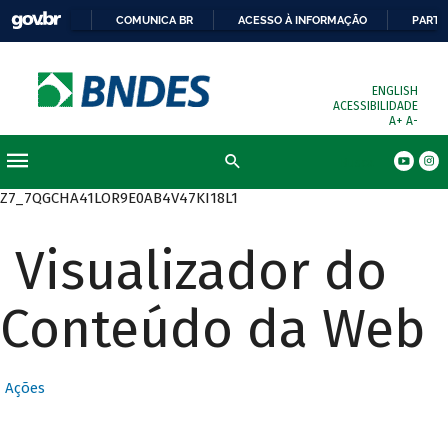
COMUNICA BR
ACESSO À INFORMAÇÃO
PARTI
ENGLISH
ACESSIBILIDADE
A+
A-
Busca
Z7_7QGCHA41LOR9E0AB4V47KI18L1
Visualizador do
Conteúdo da Web
Ações