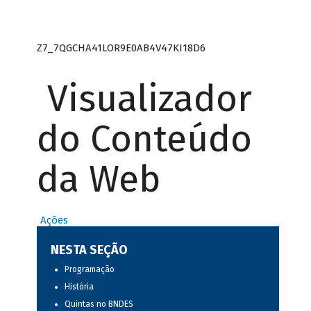
Z7_7QGCHA41LOR9E0AB4V47KI18D6
Visualizador
do Conteúdo
da Web
Ações
NESTA SEÇÃO
Programação
História
Quintas no BNDES