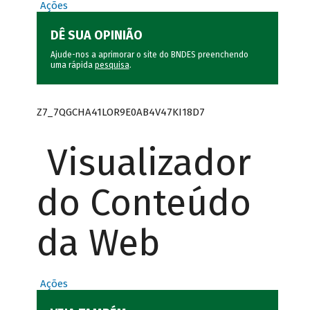
Ações
DÊ SUA OPINIÃO
Ajude-nos a aprimorar o site do BNDES preenchendo
uma rápida
pesquisa
.
Z7_7QGCHA41LOR9E0AB4V47KI18D7
Visualizador
do Conteúdo
da Web
Ações