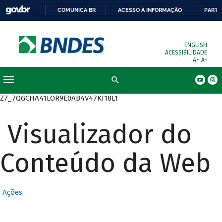
COMUNICA BR
ACESSO À INFORMAÇÃO
PARTI
ENGLISH
ACESSIBILIDADE
A+
A-
Busca
Z7_7QGCHA41LOR9E0AB4V47KI18L1
Visualizador do
Conteúdo da Web
Ações