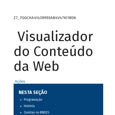
Z7_7QGCHA41LOR9E0AB4V47KI18D6
Visualizador
do Conteúdo
da Web
Ações
NESTA SEÇÃO
Programação
História
Quintas no BNDES