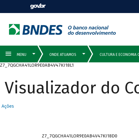
Z7_7QGCHA41LOR9E0AB4V47KI18L1
Visualizador do 
Ações
Z7_7QGCHA41LOR9E0AB4V47KI18D0