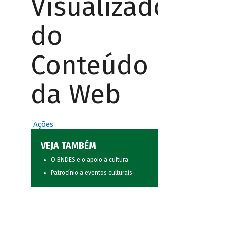
Visualizador
do
Conteúdo
da Web
Ações
VEJA TAMBÉM
O BNDES e o apoio à cultura
Patrocínio a eventos culturais