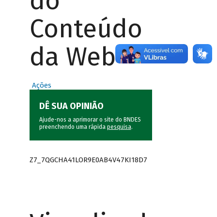
do
Conteúdo
da Web
Ações
DÊ SUA OPINIÃO
Ajude-nos a aprimorar o site do BNDES
preenchendo uma rápida
pesquisa
.
Z7_7QGCHA41LOR9E0AB4V47KI18D7