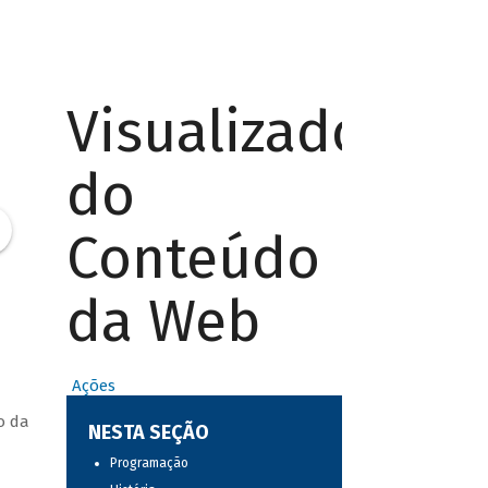
Visualizador
do
Conteúdo
da Web
Ações
o da
NESTA SEÇÃO
Programação