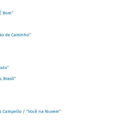
É Bom”
Chão de Caminho”
rato”
 Brasil”
os Campello / “Você na Nuvem”