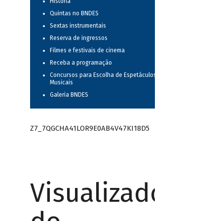
História
Quintas no BNDES
Sextas instrumentais
Reserva de ingressos
Filmes e festivais de cinema
Receba a programação
Concursos para Escolha de Espetáculos
Musicais
Galeria BNDES
Z7_7QGCHA41LOR9E0AB4V47KI18D5
Visualizador