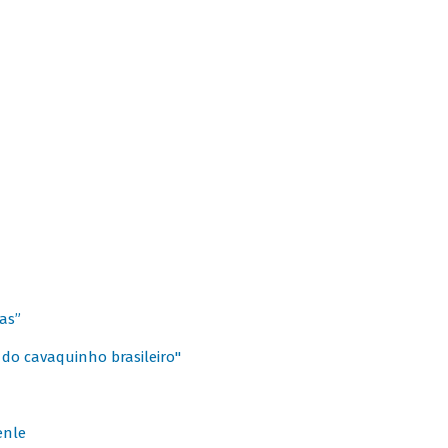
as”
 do cavaquinho brasileiro"
enle