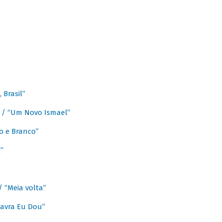
Brasil”
e / “Um Novo Ismael”
o e Branco”
”
/ “Meia volta”
avra Eu Dou”