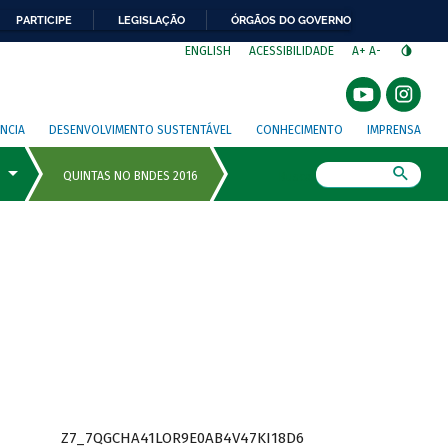
PARTICIPE
LEGISLAÇÃO
ÓRGÃOS DO GOVERNO
⁣
ENGLISH
ACESSIBILIDADE
A+
A-
NCIA
DESENVOLVIMENTO SUSTENTÁVEL
CONHECIMENTO
IMPRENSA
Busca
Z7_7QGCHA41LOR9E0AB4V47KI18D6