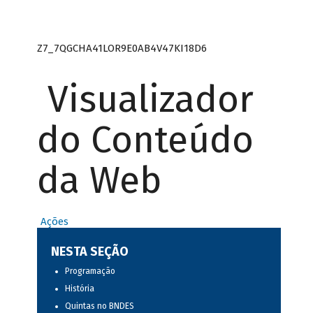
Z7_7QGCHA41LOR9E0AB4V47KI18D6
Visualizador
do Conteúdo
da Web
Ações
NESTA SEÇÃO
Programação
História
Quintas no BNDES