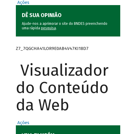
Ações
DÊ SUA OPINIÃO
Ajude-nos a aprimorar o site do BNDES preenchendo
uma rápida
pesquisa
.
Z7_7QGCHA41LOR9E0AB4V47KI18D7
Visualizador
do Conteúdo
da Web
Ações