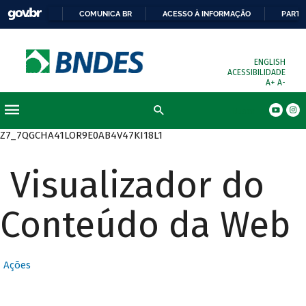
COMUNICA BR
ACESSO À INFORMAÇÃO
PARTI
ENGLISH
ACESSIBILIDADE
A+
A-
Busca
Z7_7QGCHA41LOR9E0AB4V47KI18L1
Visualizador do
Conteúdo da Web
Ações