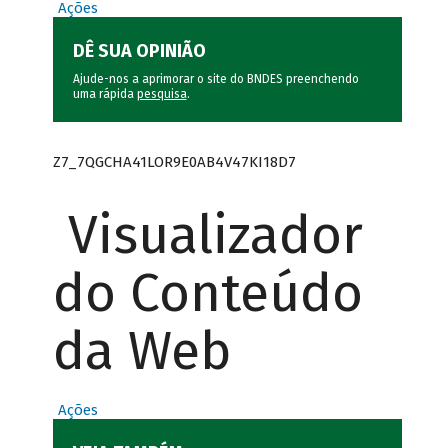
Ações
DÊ SUA OPINIÃO
Ajude-nos a aprimorar o site do BNDES preenchendo
uma rápida
pesquisa
.
Z7_7QGCHA41LOR9E0AB4V47KI18D7
Visualizador
do Conteúdo
da Web
Ações