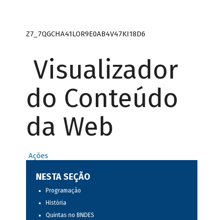
Z7_7QGCHA41LOR9E0AB4V47KI18D6
Visualizador
do Conteúdo
da Web
Ações
NESTA SEÇÃO
Programação
História
Quintas no BNDES