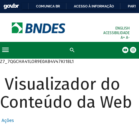
COMUNICA BR
ACESSO À INFORMAÇÃO
PARTI
ENGLISH
ACESSIBILIDADE
A+
A-
Busca
Z7_7QGCHA41LOR9E0AB4V47KI18L1
Visualizador do
Conteúdo da Web
Ações