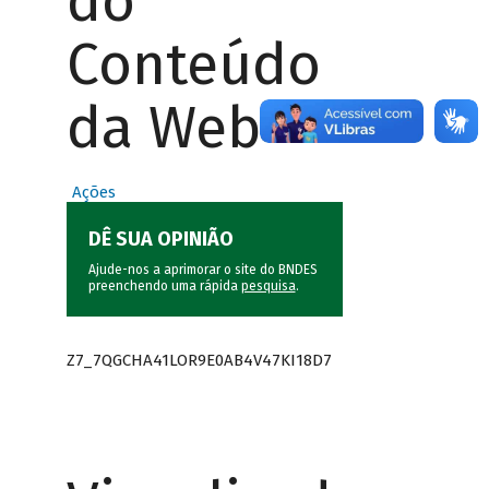
do
Conteúdo
da Web
Ações
DÊ SUA OPINIÃO
Ajude-nos a aprimorar o site do BNDES
preenchendo uma rápida
pesquisa
.
Z7_7QGCHA41LOR9E0AB4V47KI18D7