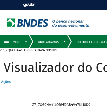
Z7_7QGCHA41LOR9E0AB4V47KI18L1
Visualizador do 
Ações
Z7_7QGCHA41LOR9E0AB4V47KI18D0