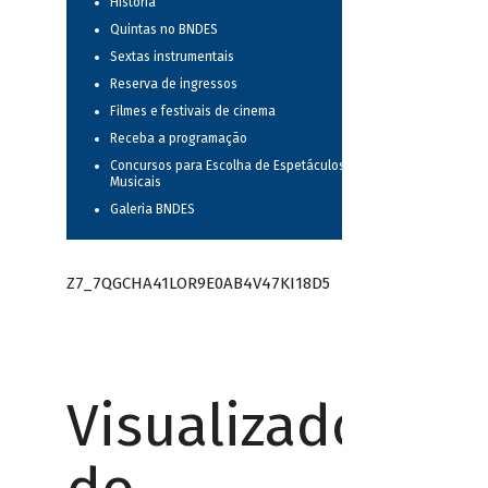
História
Quintas no BNDES
Sextas instrumentais
Reserva de ingressos
Filmes e festivais de cinema
Receba a programação
Concursos para Escolha de Espetáculos
Musicais
Galeria BNDES
Z7_7QGCHA41LOR9E0AB4V47KI18D5
Visualizador