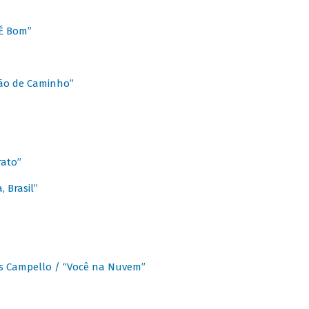
É Bom”
Chão de Caminho”
rato”
 Brasil”
os Campello / “Você na Nuvem”