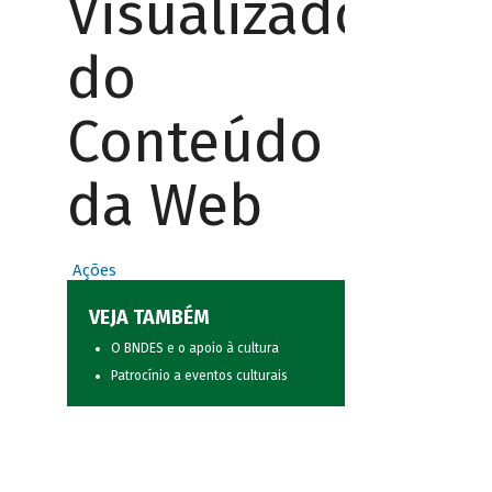
Visualizador
do
Conteúdo
da Web
Ações
VEJA TAMBÉM
O BNDES e o apoio à cultura
Patrocínio a eventos culturais