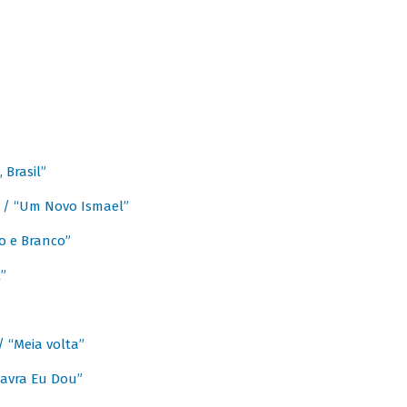
Brasil”
e / “Um Novo Ismael”
o e Branco”
”
/ “Meia volta”
avra Eu Dou”