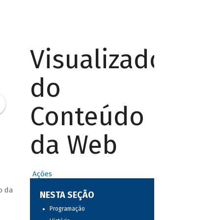
Visualizador
do
Conteúdo
da Web
Ações
o da
NESTA SEÇÃO
Programação