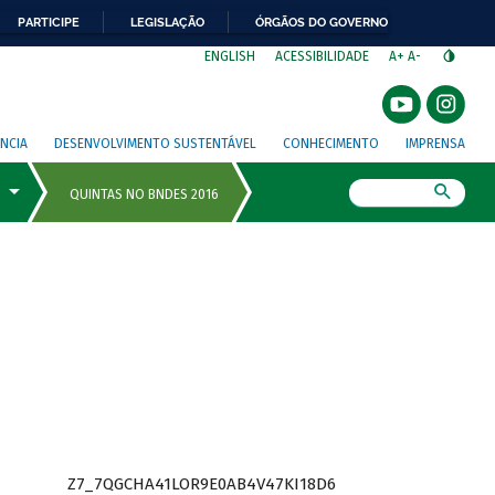
PARTICIPE
LEGISLAÇÃO
ÓRGÃOS DO GOVERNO
⁣
ENGLISH
ACESSIBILIDADE
A+
A-
NCIA
DESENVOLVIMENTO SUSTENTÁVEL
CONHECIMENTO
IMPRENSA
Busca
Z7_7QGCHA41LOR9E0AB4V47KI18D6