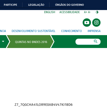
PARTICIPE
LEGISLAÇÃO
ÓRGÃOS DO GOVERNO
⁣
ENGLISH
ACESSIBILIDADE
A+
A-
NCIA
DESENVOLVIMENTO SUSTENTÁVEL
CONHECIMENTO
IMPRENSA
Busca
Z7_7QGCHA41LOR9E0AB4V47KI18D6