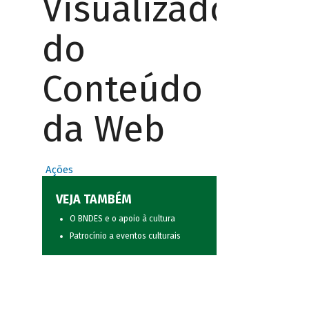
Visualizador
do
Conteúdo
da Web
Ações
VEJA TAMBÉM
O BNDES e o apoio à cultura
Patrocínio a eventos culturais