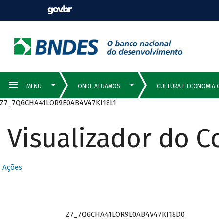
Z7_7QGCHA41LOR9E0AB4V47KI18L1
Visualizador do 
Ações
Z7_7QGCHA41LOR9E0AB4V47KI18D0