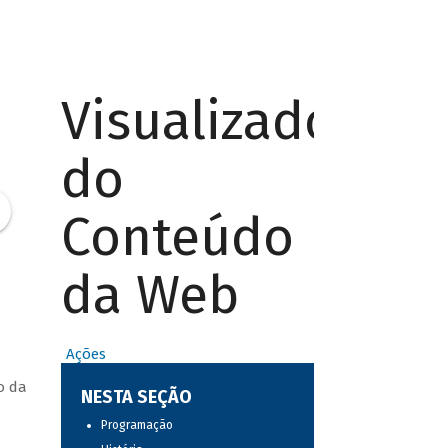
Visualizador
do
Conteúdo
da Web
Ações
o da
NESTA SEÇÃO
Programação