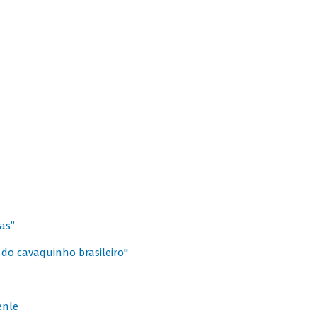
as”
 do cavaquinho brasileiro"
enle