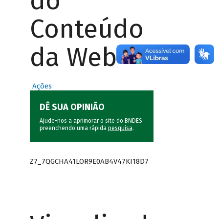
do
Conteúdo
da Web
Ações
DÊ SUA OPINIÃO
Ajude-nos a aprimorar o site do BNDES
preenchendo uma rápida
pesquisa
.
Z7_7QGCHA41LOR9E0AB4V47KI18D7