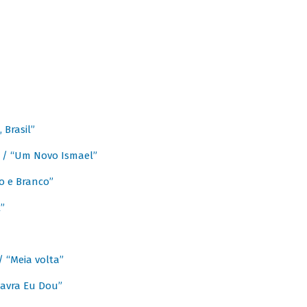
Brasil”
e / “Um Novo Ismael”
o e Branco”
”
/ “Meia volta”
avra Eu Dou”