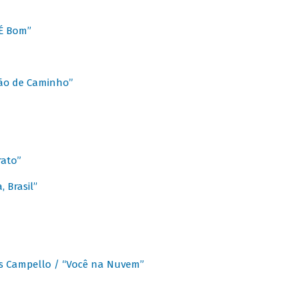
É Bom”
Chão de Caminho”
rato”
 Brasil”
os Campello / “Você na Nuvem”