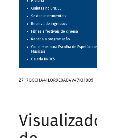
História
Quintas no BNDES
Sextas instrumentais
Reserva de ingressos
Filmes e festivais de cinema
Receba a programação
Concursos para Escolha de Espetáculos
Musicais
Galeria BNDES
Z7_7QGCHA41LOR9E0AB4V47KI18D5
Visualizador