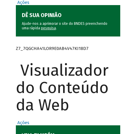
Ações
DÊ SUA OPINIÃO
Ajude-nos a aprimorar o site do BNDES preenchendo
uma rápida
pesquisa
.
Z7_7QGCHA41LOR9E0AB4V47KI18D7
Visualizador
do Conteúdo
da Web
Ações