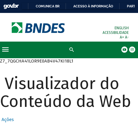
COMUNICA BR
ACESSO À INFORMAÇÃO
PARTI
ENGLISH
ACESSIBILIDADE
A+
A-
Busca
Z7_7QGCHA41LOR9E0AB4V47KI18L1
Visualizador do
Conteúdo da Web
Ações