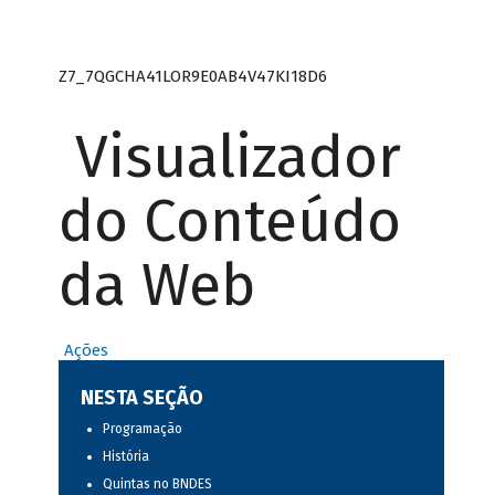
Z7_7QGCHA41LOR9E0AB4V47KI18D6
Visualizador
do Conteúdo
da Web
Ações
NESTA SEÇÃO
Programação
História
Quintas no BNDES