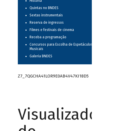
História
Quintas no BNDES
Sextas instrumentais
Reserva de ingressos
Filmes e festivais de cinema
Receba a programação
Concursos para Escolha de Espetáculos
Musicais
Galeria BNDES
Z7_7QGCHA41LOR9E0AB4V47KI18D5
Visualizador