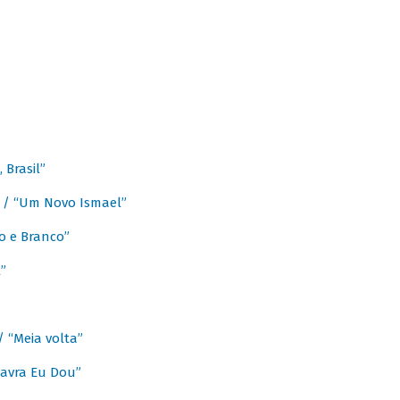
Brasil”
e / “Um Novo Ismael”
o e Branco”
”
/ “Meia volta”
avra Eu Dou”