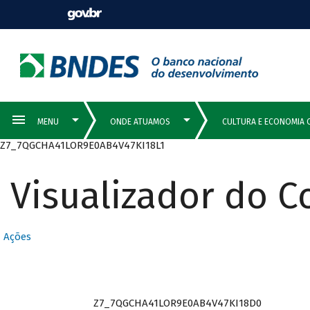
Z7_7QGCHA41LOR9E0AB4V47KI18L1
Visualizador do 
Ações
Z7_7QGCHA41LOR9E0AB4V47KI18D0