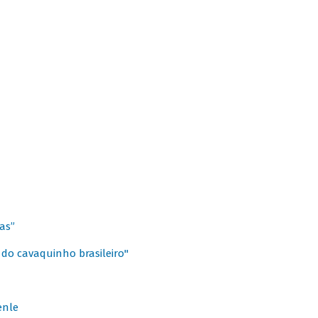
as”
 do cavaquinho brasileiro"
enle