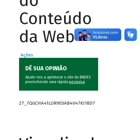
do
Conteúdo
da Web
Ações
DÊ SUA OPINIÃO
Ajude-nos a aprimorar o site do BNDES
preenchendo uma rápida
pesquisa
.
Z7_7QGCHA41LOR9E0AB4V47KI18D7