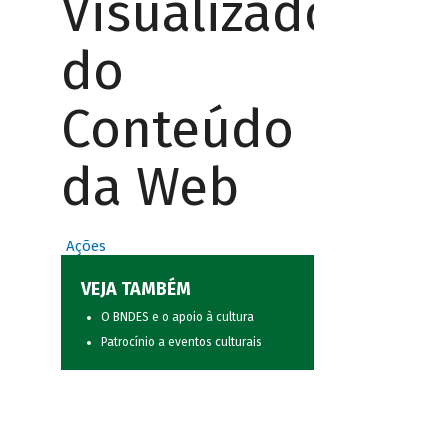
Visualizador
do
Conteúdo
da Web
Ações
VEJA TAMBÉM
O BNDES e o apoio à cultura
Patrocínio a eventos culturais