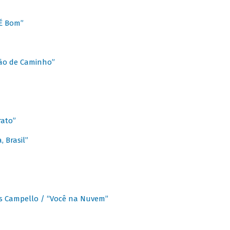
É Bom”
Chão de Caminho”
rato”
 Brasil”
os Campello / “Você na Nuvem”