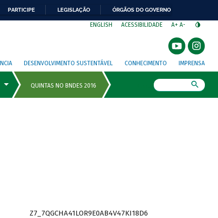
PARTICIPE
LEGISLAÇÃO
ÓRGÃOS DO GOVERNO
⁣
ENGLISH
ACESSIBILIDADE
A+
A-
NCIA
DESENVOLVIMENTO SUSTENTÁVEL
CONHECIMENTO
IMPRENSA
Busca
Z7_7QGCHA41LOR9E0AB4V47KI18D6