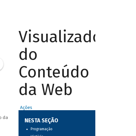
Visualizador
do
Conteúdo
da Web
Ações
o da
NESTA SEÇÃO
Programação