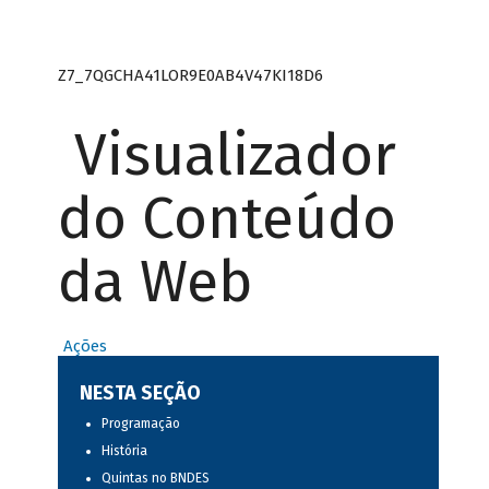
Z7_7QGCHA41LOR9E0AB4V47KI18D6
Visualizador
do Conteúdo
da Web
Ações
NESTA SEÇÃO
Programação
História
Quintas no BNDES