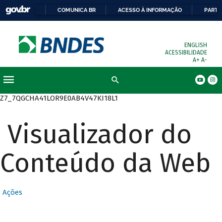
COMUNICA BR
ACESSO À INFORMAÇÃO
PARTI
ENGLISH
ACESSIBILIDADE
A+
A-
Busca
Z7_7QGCHA41LOR9E0AB4V47KI18L1
Visualizador do
Conteúdo da Web
Ações