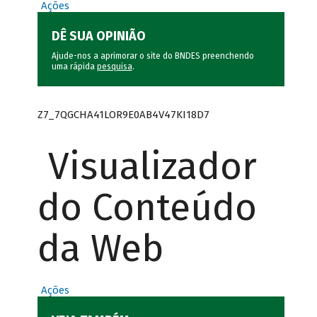
Ações
DÊ SUA OPINIÃO
Ajude-nos a aprimorar o site do BNDES preenchendo
uma rápida
pesquisa
.
Z7_7QGCHA41LOR9E0AB4V47KI18D7
Visualizador
do Conteúdo
da Web
Ações