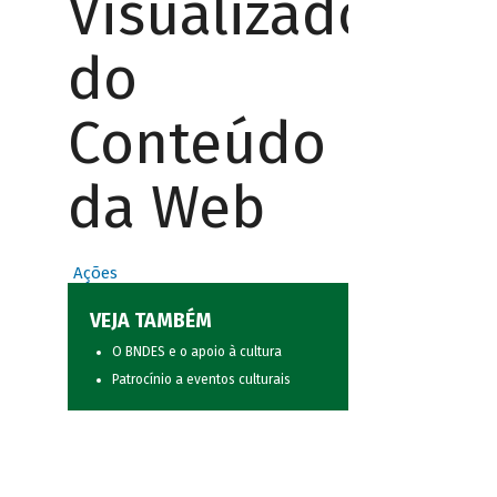
Visualizador
do
Conteúdo
da Web
Ações
VEJA TAMBÉM
O BNDES e o apoio à cultura
Patrocínio a eventos culturais