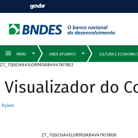
Z7_7QGCHA41LOR9E0AB4V47KI18L1
Visualizador do 
Ações
Z7_7QGCHA41LOR9E0AB4V47KI18D0