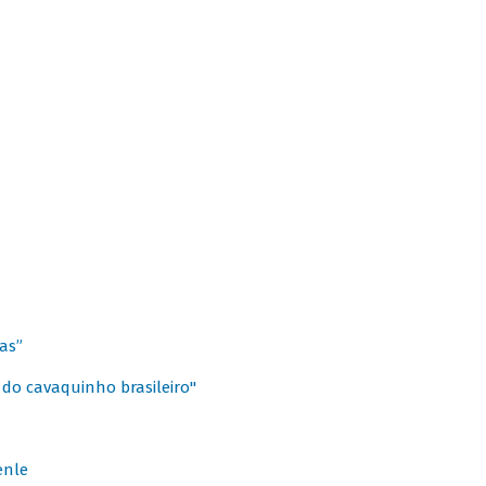
as”
 do cavaquinho brasileiro"
enle