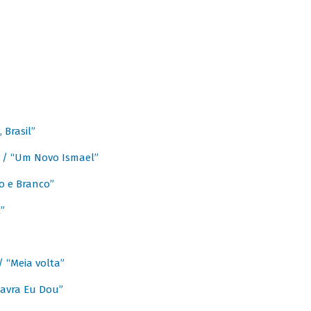
Brasil”
e / “Um Novo Ismael”
o e Branco”
”
/ “Meia volta”
avra Eu Dou”