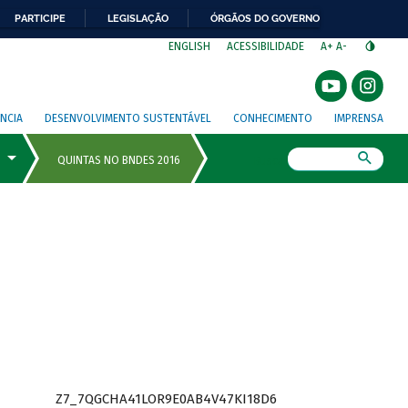
PARTICIPE
LEGISLAÇÃO
ÓRGÃOS DO GOVERNO
⁣
ENGLISH
ACESSIBILIDADE
A+
A-
NCIA
DESENVOLVIMENTO SUSTENTÁVEL
CONHECIMENTO
IMPRENSA
Busca
Z7_7QGCHA41LOR9E0AB4V47KI18D6