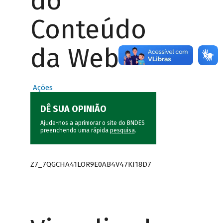
do
Conteúdo
da Web
Ações
DÊ SUA OPINIÃO
Ajude-nos a aprimorar o site do BNDES
preenchendo uma rápida
pesquisa
.
Z7_7QGCHA41LOR9E0AB4V47KI18D7