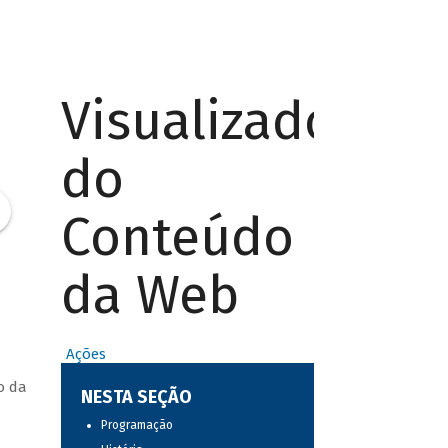
Visualizador
do
Conteúdo
da Web
Ações
o da
NESTA SEÇÃO
Programação