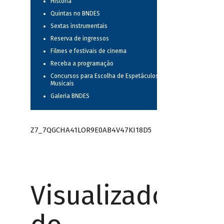
História
Quintas no BNDES
Sextas instrumentais
Reserva de ingressos
Filmes e festivais de cinema
Receba a programação
Concursos para Escolha de Espetáculos
Musicais
Galeria BNDES
Z7_7QGCHA41LOR9E0AB4V47KI18D5
Visualizador