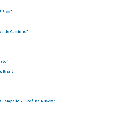
É Bom”
Chão de Caminho”
rato”
 Brasil”
os Campello / “Você na Nuvem”