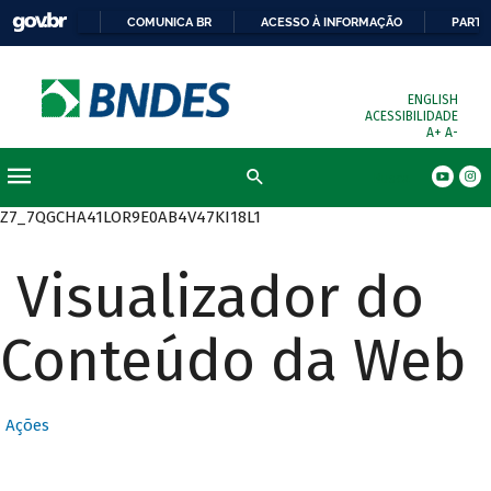
COMUNICA BR
ACESSO À INFORMAÇÃO
PARTI
ENGLISH
ACESSIBILIDADE
A+
A-
Busca
Z7_7QGCHA41LOR9E0AB4V47KI18L1
Visualizador do
Conteúdo da Web
Ações