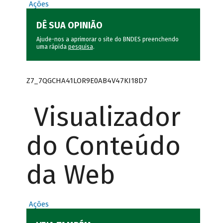
Ações
DÊ SUA OPINIÃO
Ajude-nos a aprimorar o site do BNDES preenchendo
uma rápida
pesquisa
.
Z7_7QGCHA41LOR9E0AB4V47KI18D7
Visualizador
do Conteúdo
da Web
Ações