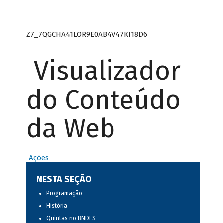
Z7_7QGCHA41LOR9E0AB4V47KI18D6
Visualizador
do Conteúdo
da Web
Ações
NESTA SEÇÃO
Programação
História
Quintas no BNDES