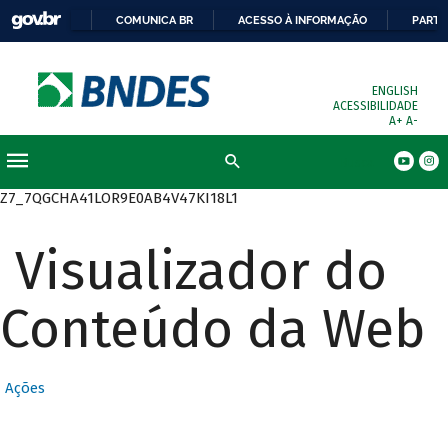
COMUNICA BR
ACESSO À INFORMAÇÃO
PARTI
ENGLISH
ACESSIBILIDADE
A+
A-
Busca
Z7_7QGCHA41LOR9E0AB4V47KI18L1
Visualizador do
Conteúdo da Web
Ações