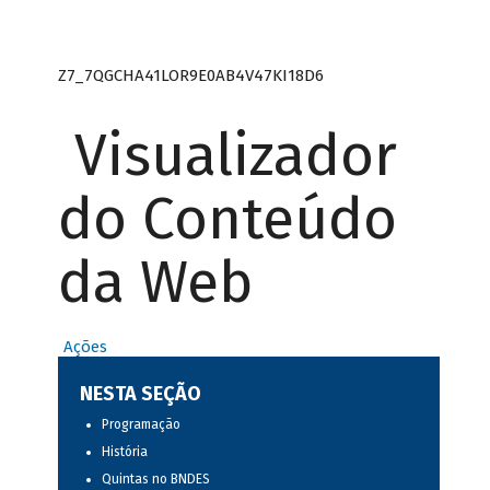
Z7_7QGCHA41LOR9E0AB4V47KI18D6
Visualizador
do Conteúdo
da Web
Ações
NESTA SEÇÃO
Programação
História
Quintas no BNDES