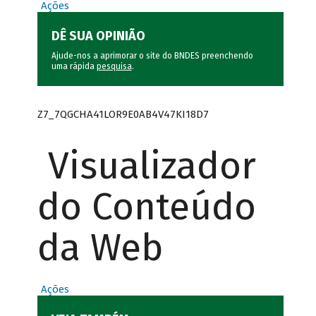
Ações
DÊ SUA OPINIÃO
Ajude-nos a aprimorar o site do BNDES preenchendo
uma rápida
pesquisa
.
Z7_7QGCHA41LOR9E0AB4V47KI18D7
Visualizador
do Conteúdo
da Web
Ações