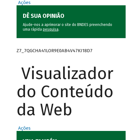
Ações
DÊ SUA OPINIÃO
Ajude-nos a aprimorar o site do BNDES preenchendo
uma rápida
pesquisa
.
Z7_7QGCHA41LOR9E0AB4V47KI18D7
Visualizador
do Conteúdo
da Web
Ações