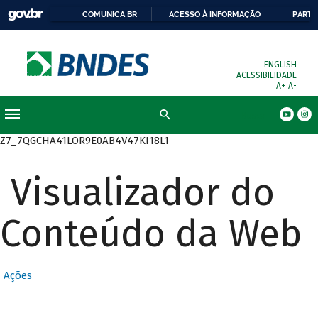
COMUNICA BR
ACESSO À INFORMAÇÃO
PARTI
ENGLISH
ACESSIBILIDADE
A+
A-
Busca
Z7_7QGCHA41LOR9E0AB4V47KI18L1
Visualizador do
Conteúdo da Web
Ações