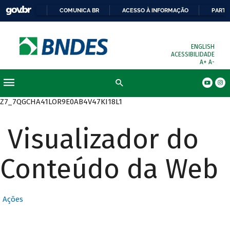
COMUNICA BR
ACESSO À INFORMAÇÃO
PARTI
ENGLISH
ACESSIBILIDADE
A+
A-
Busca
Z7_7QGCHA41LOR9E0AB4V47KI18L1
Visualizador do
Conteúdo da Web
Ações