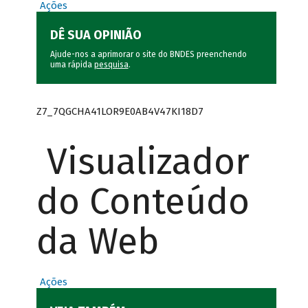
Ações
DÊ SUA OPINIÃO
Ajude-nos a aprimorar o site do BNDES preenchendo
uma rápida
pesquisa
.
Z7_7QGCHA41LOR9E0AB4V47KI18D7
Visualizador
do Conteúdo
da Web
Ações