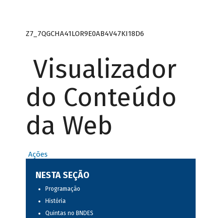
Z7_7QGCHA41LOR9E0AB4V47KI18D6
Visualizador
do Conteúdo
da Web
Ações
NESTA SEÇÃO
Programação
História
Quintas no BNDES