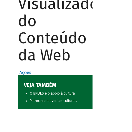
Visualizador
do
Conteúdo
da Web
Ações
VEJA TAMBÉM
O BNDES e o apoio à cultura
Patrocínio a eventos culturais