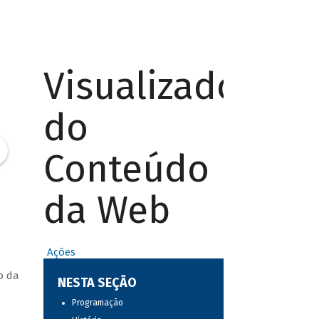
Visualizador
do
Conteúdo
da Web
Ações
o da
NESTA SEÇÃO
Programação