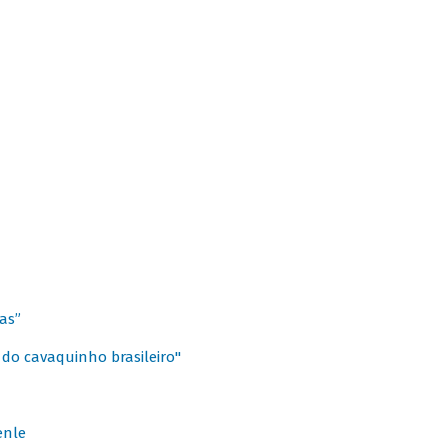
as”
 do cavaquinho brasileiro"
enle