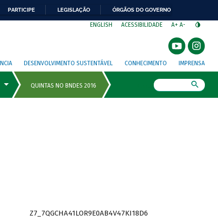
PARTICIPE
LEGISLAÇÃO
ÓRGÃOS DO GOVERNO
⁣
ENGLISH
ACESSIBILIDADE
A+
A-
NCIA
DESENVOLVIMENTO SUSTENTÁVEL
CONHECIMENTO
IMPRENSA
Busca
Z7_7QGCHA41LOR9E0AB4V47KI18D6