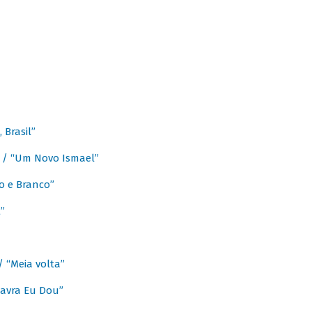
Brasil”
e / “Um Novo Ismael”
o e Branco”
”
/ “Meia volta”
avra Eu Dou”