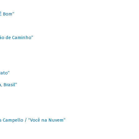
É Bom”
Chão de Caminho”
rato”
 Brasil”
os Campello / “Você na Nuvem”