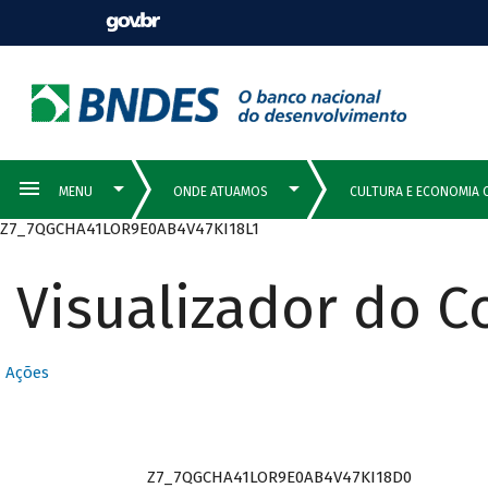
Z7_7QGCHA41LOR9E0AB4V47KI18L1
Visualizador do 
Ações
Z7_7QGCHA41LOR9E0AB4V47KI18D0