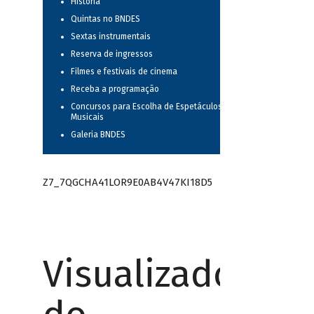
História
Quintas no BNDES
Sextas instrumentais
Reserva de ingressos
Filmes e festivais de cinema
Receba a programação
Concursos para Escolha de Espetáculos
Musicais
Galeria BNDES
Z7_7QGCHA41LOR9E0AB4V47KI18D5
Visualizador