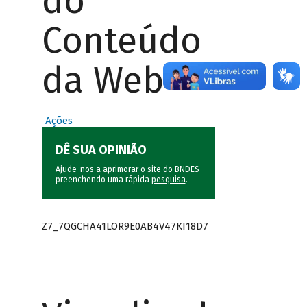
do
Conteúdo
da Web
Ações
DÊ SUA OPINIÃO
Ajude-nos a aprimorar o site do BNDES
preenchendo uma rápida
pesquisa
.
Z7_7QGCHA41LOR9E0AB4V47KI18D7