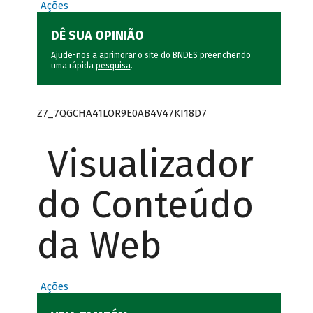
Ações
DÊ SUA OPINIÃO
Ajude-nos a aprimorar o site do BNDES preenchendo
uma rápida
pesquisa
.
Z7_7QGCHA41LOR9E0AB4V47KI18D7
Visualizador
do Conteúdo
da Web
Ações