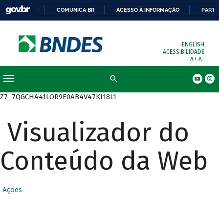
COMUNICA BR
ACESSO À INFORMAÇÃO
PARTI
ENGLISH
ACESSIBILIDADE
A+
A-
Busca
Z7_7QGCHA41LOR9E0AB4V47KI18L1
Visualizador do
Conteúdo da Web
Ações