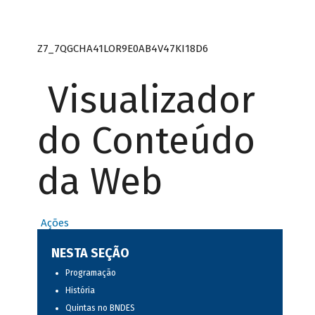
Z7_7QGCHA41LOR9E0AB4V47KI18D6
Visualizador
do Conteúdo
da Web
Ações
NESTA SEÇÃO
Programação
História
Quintas no BNDES