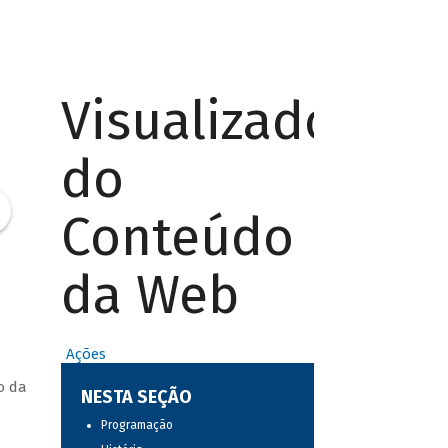
Visualizador
do
Conteúdo
da Web
Ações
o da
NESTA SEÇÃO
Programação