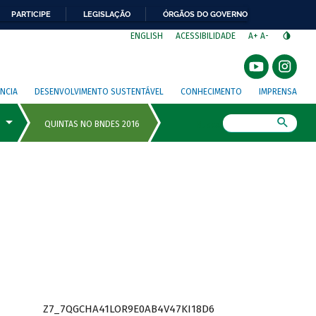
PARTICIPE
LEGISLAÇÃO
ÓRGÃOS DO GOVERNO
⁣
ENGLISH
ACESSIBILIDADE
A+
A-
NCIA
DESENVOLVIMENTO SUSTENTÁVEL
CONHECIMENTO
IMPRENSA
Busca
Z7_7QGCHA41LOR9E0AB4V47KI18D6