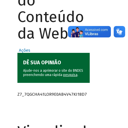
do
Conteúdo
da Web
Ações
DÊ SUA OPINIÃO
Ajude-nos a aprimorar o site do BNDES
preenchendo uma rápida
pesquisa
.
Z7_7QGCHA41LOR9E0AB4V47KI18D7