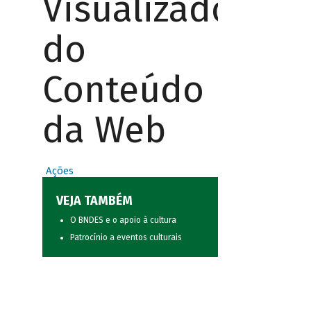
Visualizador
do
Conteúdo
da Web
Ações
VEJA TAMBÉM
O BNDES e o apoio à cultura
Patrocínio a eventos culturais