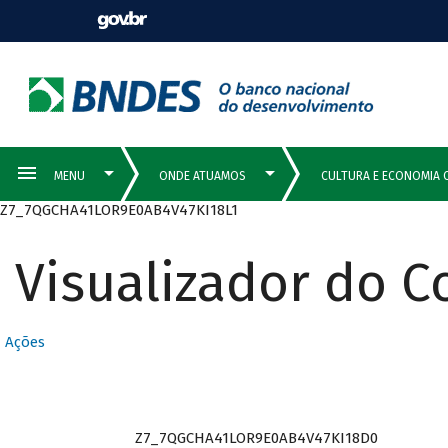
Z7_7QGCHA41LOR9E0AB4V47KI18L1
Visualizador do 
Ações
Z7_7QGCHA41LOR9E0AB4V47KI18D0