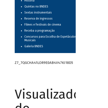
História
Quintas no BNDES
Sextas instrumentais
Reserva de ingressos
Filmes e festivais de cinema
Receba a programação
Concursos para Escolha de Espetáculos
Musicais
Galeria BNDES
Z7_7QGCHA41LOR9E0AB4V47KI18D5
Visualizador