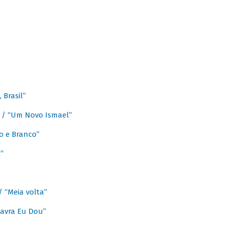
Brasil”
e / “Um Novo Ismael”
o e Branco”
”
/ “Meia volta”
avra Eu Dou”