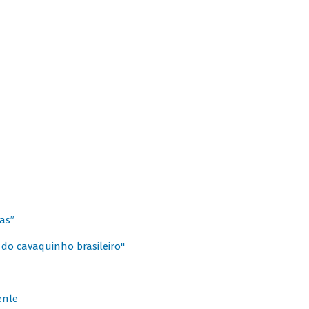
as”
 do cavaquinho brasileiro"
enle