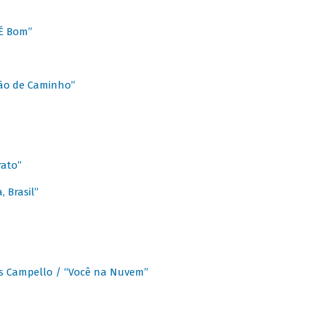
É Bom”
Chão de Caminho”
rato”
 Brasil”
os Campello / “Você na Nuvem”