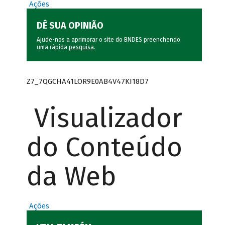
Ações
DÊ SUA OPINIÃO
Ajude-nos a aprimorar o site do BNDES preenchendo
uma rápida
pesquisa
.
Z7_7QGCHA41LOR9E0AB4V47KI18D7
Visualizador
do Conteúdo
da Web
Ações