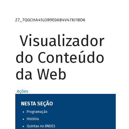
Z7_7QGCHA41LOR9E0AB4V47KI18D6
Visualizador
do Conteúdo
da Web
Ações
NESTA SEÇÃO
Programação
História
Quintas no BNDES