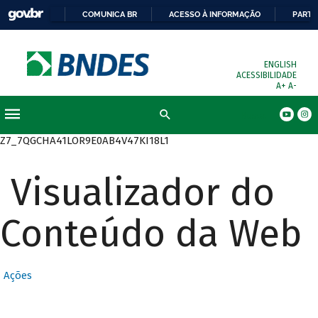
COMUNICA BR
ACESSO À INFORMAÇÃO
PARTI
ENGLISH
ACESSIBILIDADE
A+
A-
Busca
Z7_7QGCHA41LOR9E0AB4V47KI18L1
Visualizador do
Conteúdo da Web
Ações