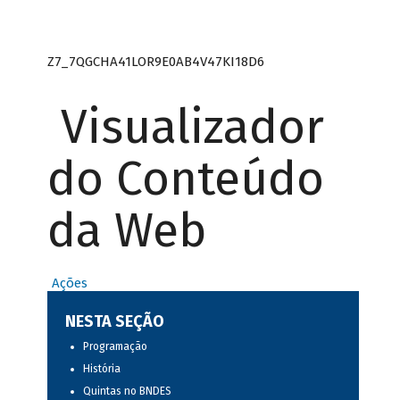
Z7_7QGCHA41LOR9E0AB4V47KI18D6
Visualizador
do Conteúdo
da Web
Ações
NESTA SEÇÃO
Programação
História
Quintas no BNDES