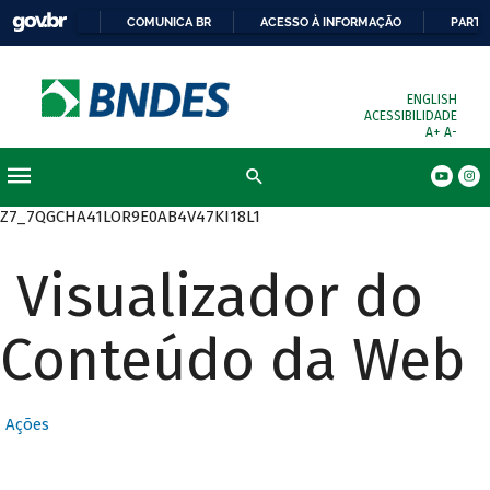
COMUNICA BR
ACESSO À INFORMAÇÃO
PARTI
ENGLISH
ACESSIBILIDADE
A+
A-
Busca
Z7_7QGCHA41LOR9E0AB4V47KI18L1
Visualizador do
Conteúdo da Web
Ações