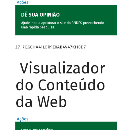
Ações
DÊ SUA OPINIÃO
Ajude-nos a aprimorar o site do BNDES preenchendo
uma rápida
pesquisa
.
Z7_7QGCHA41LOR9E0AB4V47KI18D7
Visualizador
do Conteúdo
da Web
Ações