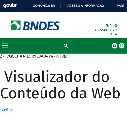
COMUNICA BR
ACESSO À INFORMAÇÃO
PARTI
ENGLISH
ACESSIBILIDADE
A+
A-
Busca
Z7_7QGCHA41LOR9E0AB4V47KI18L1
Visualizador do
Conteúdo da Web
Ações