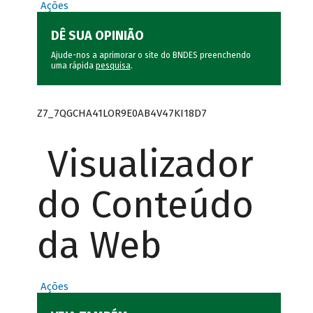
Ações
DÊ SUA OPINIÃO
Ajude-nos a aprimorar o site do BNDES preenchendo
uma rápida
pesquisa
.
Z7_7QGCHA41LOR9E0AB4V47KI18D7
Visualizador
do Conteúdo
da Web
Ações