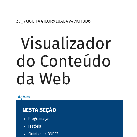
Z7_7QGCHA41LOR9E0AB4V47KI18D6
Visualizador
do Conteúdo
da Web
Ações
NESTA SEÇÃO
Programação
História
Quintas no BNDES