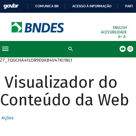
COMUNICA BR
ACESSO À INFORMAÇÃO
PARTI
ENGLISH
ACESSIBILIDADE
A+
A-
Busca
Z7_7QGCHA41LOR9E0AB4V47KI18L1
Visualizador do
Conteúdo da Web
Ações