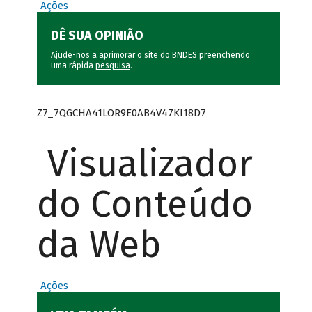
Ações
DÊ SUA OPINIÃO
Ajude-nos a aprimorar o site do BNDES preenchendo
uma rápida
pesquisa
.
Z7_7QGCHA41LOR9E0AB4V47KI18D7
Visualizador
do Conteúdo
da Web
Ações