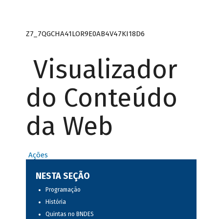
Z7_7QGCHA41LOR9E0AB4V47KI18D6
Visualizador
do Conteúdo
da Web
Ações
NESTA SEÇÃO
Programação
História
Quintas no BNDES