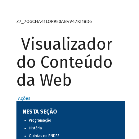
Z7_7QGCHA41LOR9E0AB4V47KI18D6
Visualizador
do Conteúdo
da Web
Ações
NESTA SEÇÃO
Programação
História
Quintas no BNDES