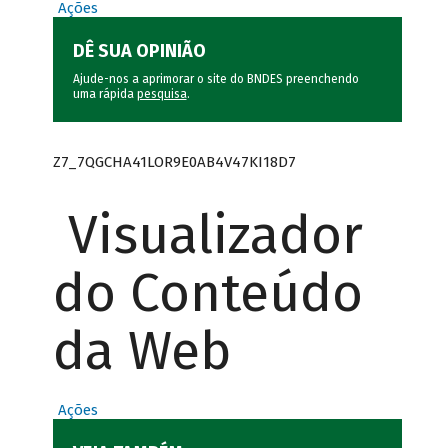
Ações
DÊ SUA OPINIÃO
Ajude-nos a aprimorar o site do BNDES preenchendo
uma rápida
pesquisa
.
Z7_7QGCHA41LOR9E0AB4V47KI18D7
Visualizador
do Conteúdo
da Web
Ações