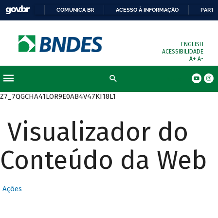
COMUNICA BR
ACESSO À INFORMAÇÃO
PARTI
ENGLISH
ACESSIBILIDADE
A+
A-
Busca
Z7_7QGCHA41LOR9E0AB4V47KI18L1
Visualizador do
Conteúdo da Web
Ações