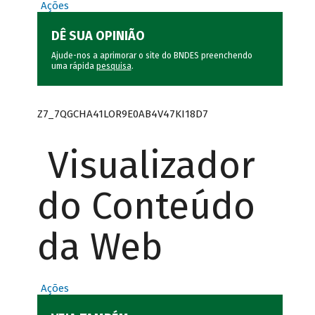
Ações
DÊ SUA OPINIÃO
Ajude-nos a aprimorar o site do BNDES preenchendo
uma rápida
pesquisa
.
Z7_7QGCHA41LOR9E0AB4V47KI18D7
Visualizador
do Conteúdo
da Web
Ações