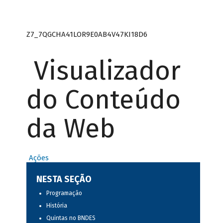
Z7_7QGCHA41LOR9E0AB4V47KI18D6
Visualizador
do Conteúdo
da Web
Ações
NESTA SEÇÃO
Programação
História
Quintas no BNDES