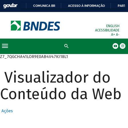
COMUNICA BR
ACESSO À INFORMAÇÃO
PARTI
ENGLISH
ACESSIBILIDADE
A+
A-
Busca
Z7_7QGCHA41LOR9E0AB4V47KI18L1
Visualizador do
Conteúdo da Web
Ações