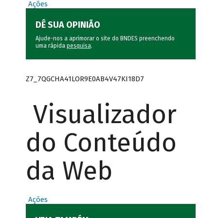
Ações
DÊ SUA OPINIÃO
Ajude-nos a aprimorar o site do BNDES preenchendo
uma rápida
pesquisa
.
Z7_7QGCHA41LOR9E0AB4V47KI18D7
Visualizador
do Conteúdo
da Web
Ações