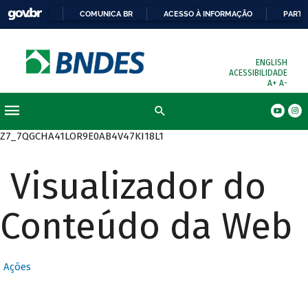
COMUNICA BR
ACESSO À INFORMAÇÃO
PARTI
ENGLISH
ACESSIBILIDADE
A+
A-
Busca
Z7_7QGCHA41LOR9E0AB4V47KI18L1
Visualizador do
Conteúdo da Web
Ações