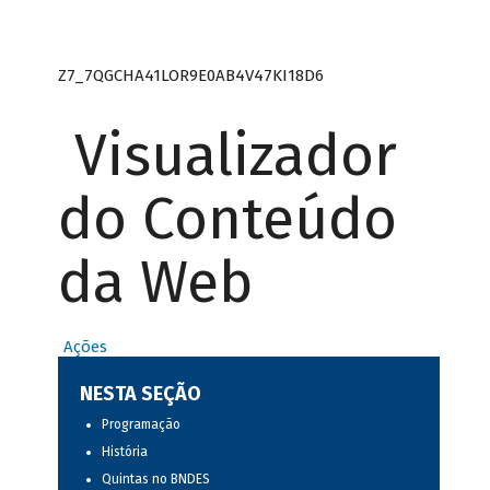
Z7_7QGCHA41LOR9E0AB4V47KI18D6
Visualizador
do Conteúdo
da Web
Ações
NESTA SEÇÃO
Programação
História
Quintas no BNDES