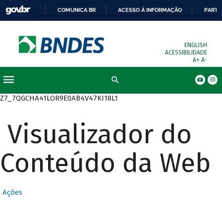
COMUNICA BR
ACESSO À INFORMAÇÃO
PARTI
ENGLISH
ACESSIBILIDADE
A+
A-
Busca
Z7_7QGCHA41LOR9E0AB4V47KI18L1
Visualizador do
Conteúdo da Web
Ações