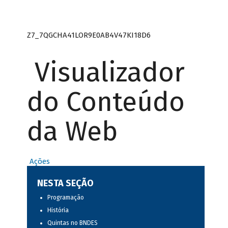
Z7_7QGCHA41LOR9E0AB4V47KI18D6
Visualizador
do Conteúdo
da Web
Ações
NESTA SEÇÃO
Programação
História
Quintas no BNDES