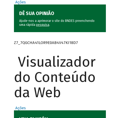
Ações
DÊ SUA OPINIÃO
Ajude-nos a aprimorar o site do BNDES preenchendo
uma rápida
pesquisa
.
Z7_7QGCHA41LOR9E0AB4V47KI18D7
Visualizador
do Conteúdo
da Web
Ações